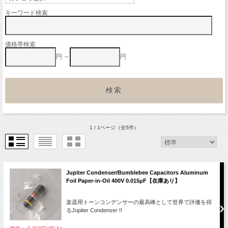
キーワード検索
価格帯検索
円 ～
円
1 / 1ページ
（全5件）
Jupiter Condenser/Bumblebee Capacitors Aluminum
Foil Paper-in-Oil 400V 0.015μF【在庫あり】
楽器用トーンコンデンサーの最高峰として世界で評価を得
るJupiter Condenser !!