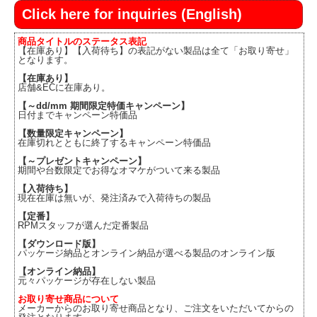
Click here for inquiries (English)
商品タイトルのステータス表記
【在庫あり】【入荷待ち】の表記がない製品は全て「お取り寄せ」
となります。
【在庫あり】
店舗&ECに在庫あり。
【～dd/mm 期間限定特価キャンペーン】
日付までキャンペーン特価品
【数量限定キャンペーン】
在庫切れとともに終了するキャンペーン特価品
【～プレゼントキャンペーン】
期間や台数限定でお得なオマケがついて来る製品
【入荷待ち】
現在在庫は無いが、発注済みで入荷待ちの製品
【定番】
RPMスタッフが選んだ定番製品
【ダウンロード版】
パッケージ納品とオンライン納品が選べる製品のオンライン版
【オンライン納品】
元々パッケージが存在しない製品
お取り寄せ商品について
メーカーからのお取り寄せ商品となり、ご注文をいただいてからの