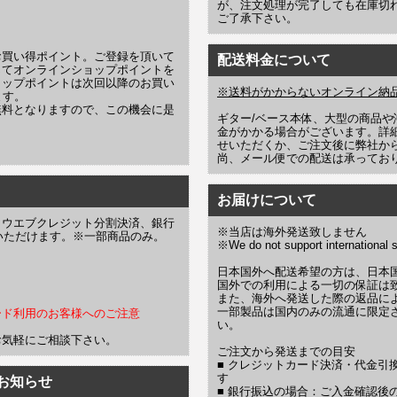
が、注文処理が完了しても在庫切
ご了承下さい。
お買い得ポイント。ご登録を頂いて
配送料金について
じてオンラインショップポイントを
ョップポイントは次回以降のお買い
※送料がかからないオンライン納
ます。
無料となりますので、この機会に是
ギター/ベース本体、大型の商品
金がかかる場合がございます。詳
せいただくか、ご注文後に弊社か
尚、メール便での配送は承ってお
お届けについて
、ウエブクレジット分割決済、銀行
※当店は海外発送致しません
お選びいただけます。※一部商品のみ。
※We do not support international s
日本国外へ配送希望の方は、日本
国外での利用による一切の保証は
また、海外へ発送した際の返品に
一部製品は国内のみの流通に限定
ード利用のお客様へのご注意
い。
お気軽にご相談下さい。
ご注文から発送までの目安
■ クレジットカード決済・代金引
す
お知らせ
■ 銀行振込の場合：ご入金確認後