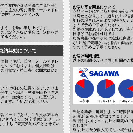
先のご案内や商品発送のご連絡等）
お取り寄せ商品について
す。ご注文の際に携帯メールアドレ
商品ページにてお取り寄せ表記が
前に弊社メールアドレス
り寄せとなります。通常は1～2営
切れの場合は入荷までお待ちいた
すので予めご了承ください。
すよう、お願い申し上げます。
即納や在庫ありと明記してある商
名のご記入がない場合は、返信を差
日ほどでお届け可能です。
ご了承ください。
なお商品の在庫状況は迅速に商品
が､店舗で売却された場合や商品不
すので予めご了承ください。
契約無効について
お届け時間指定
以下の時間帯よりお届け時間のご
人情報（住所、氏名、メールアドレ
意を払っております。個人情報は、
前の同意なく第三者への開示はいた
ついては細心の注意を払っておりま
発生した場合、民法第95条「意思
ときは、無効とする。」に基づき、
ざいます。予めご了承下さい。
※配送業者、地域によって時間指
確認メールであり、ご注文承諾本通
※ 配送業者の指定はできません
ほど担当よりご注文受付詳細メール
※ 特にお届け日・お届け時間の
もちまして売買契約成立とさせてい
たします
※ お届け先が個人宅でない場合