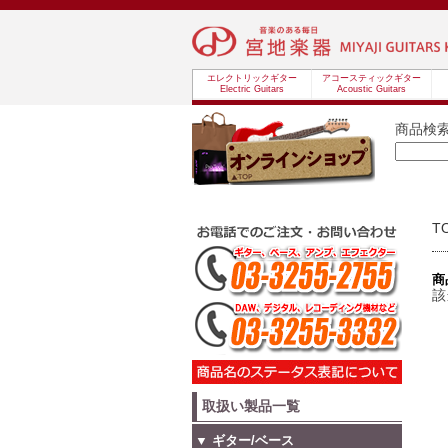
エレクトリックギター
アコースティックギター
Electric Guitars
Acoustic Guitars
商品検
T
商
該
取扱い製品一覧
▼ ギター/ベース