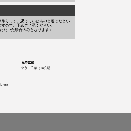
り承ります。思っていたものと違ったとい
ますので、予めご了承ください。
いただいた場合のみとなります）
音楽教室
東京・千葉（40会場）
ision)