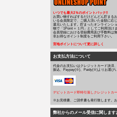
いつでも最大2％のポイントバック!!
お買い物すればするだけどんどん貯まる
いる会員限定で、ご購入頂いた金額に応
還元いたします。貯まったオンラインシ
物で「1Point = １円」としてご利用頂け
会員登録における登録費用及び手数料は
非お得なポイント制度をご利用下さい。
宮地ポイントについて更に詳しく
お支払方法について
代金のお支払いはクレジットカード決済
振込、Paypay(※)、Paidy(※)より
デビットカード即時引落しクレジットカ
※お見積書、ご請求書も発行致します。
弊社からのメール受信に関します