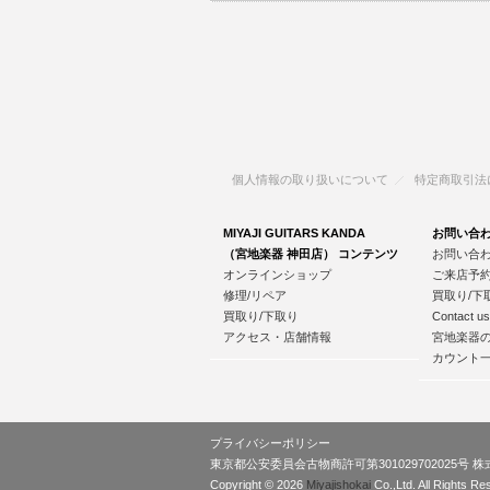
個人情報の取り扱いについて
特定商取引法
MIYAJI GUITARS KANDA
お問い合
（宮地楽器 神田店） コンテンツ
お問い合
オンラインショップ
ご来店予
修理/リペア
買取り/下
買取り/下取り
Contact us
アクセス・店舗情報
宮地楽器
カウント
プライバシーポリシー
東京都公安委員会古物商許可第301029702025号 
Copyright ©
2026
Miyajishokai
Co.,Ltd. All Rights Re