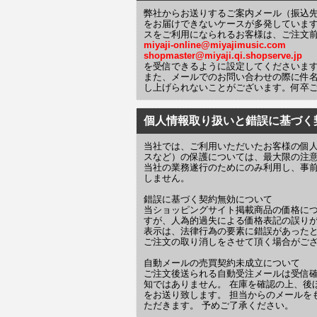
弊社からお送りするご案内メール（振込
をお届けできないケースが多発していま
スをご利用になられるお客様は、ご注文
miyaji-online@miyajimusic.com
shopmaster@miyaji.qi.shopserve.jp
を受信できるように設定してくださいま
また、メールでのお問い合わせの際に件
し上げられないことがございます。何卒
個人情報取り扱いと錯誤に基づく
当社では、ご利用いただいたお客様の個
スなど）の保護については、最大限の注
当社の業務遂行のためにのみ利用し、事
しません。
錯誤に基づく契約無効について
当ショッピングサイト掲載商品の価格に
すが、人為的過失による価格表記の誤りが
表示は、法律行為の要素に錯誤があった
ご注文の取り消しをさせて頂く場合がご
自動メールの売買契約未成立について
ご注文後送られる自動受注メールは受信
知ではありません。 在庫を確認の上、後
をお送り致します。 担当からのメールを
ただきます。 予めご了承ください。