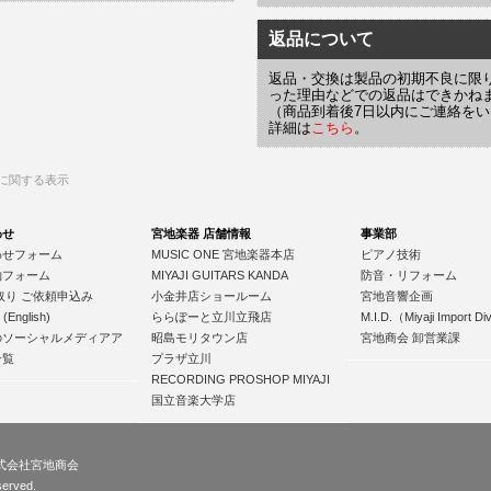
返品について
返品・交換は製品の初期不良に限
った理由などでの返品はできかね
（商品到着後7日以内にご連絡を
詳細は
こちら
。
に関する表示
わせ
宮地楽器 店舗情報
事業部
わせフォーム
MUSIC ONE 宮地楽器本店
ピアノ技術
約フォーム
MIYAJI GUITARS KANDA
防音・リフォーム
取り ご依頼申込み
小金井店ショールーム
宮地音響企画
 (English)
ららぽーと立川立飛店
M.I.D.（Miyaji Import Div
のソーシャルメディアア
昭島モリタウン店
宮地商会 卸営業課
一覧
プラザ立川
RECORDING PROSHOP MIYAJI
国立音楽大学店
株式会社宮地商会
served.