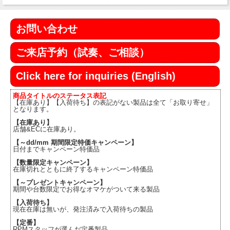
お問い合わせ
ご来店予約（試奏、ご相談）
Click here for inquiries (English)
商品タイトルのステータス表記
【在庫あり】【入荷待ち】の表記がない製品は全て「お取り寄せ」
となります。
【在庫あり】
店舗&ECに在庫あり。
【～dd/mm 期間限定特価キャンペーン】
日付までキャンペーン特価品
【数量限定キャンペーン】
在庫切れとともに終了するキャンペーン特価品
【～プレゼントキャンペーン】
期間や台数限定でお得なオマケがついて来る製品
【入荷待ち】
現在在庫は無いが、発注済みで入荷待ちの製品
【定番】
RPMスタッフが選んだ定番製品