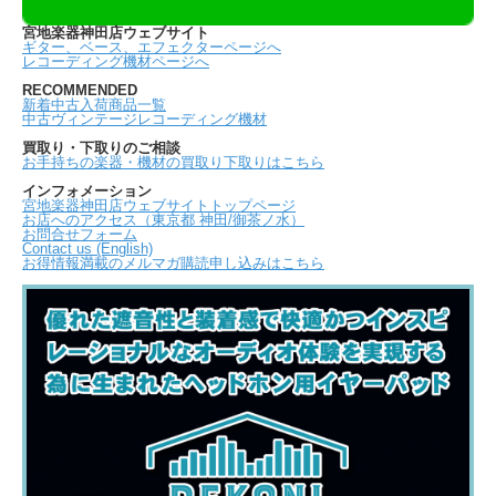
宮地楽器神田店ウェブサイト
ギター、ベース、エフェクターページへ
レコーディング機材ページへ
RECOMMENDED
新着中古入荷商品一覧
中古ヴィンテージレコーディング機材
買取り・下取りのご相談
お手持ちの楽器・機材の買取り下取りはこちら
インフォメーション
宮地楽器神田店ウェブサイトトップページ
お店へのアクセス（東京都 神田/御茶ノ水）
お問合せフォーム
Contact us (English)
お得情報満載のメルマガ購読申し込みはこちら