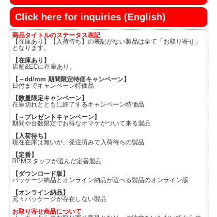
Click here for inquiries (English)
商品タイトルのステータス表記
【在庫あり】【入荷待ち】の表記がない製品は全て「お取り寄せ」
となります。
【在庫あり】
店舗&ECに在庫あり。
【～dd/mm 期間限定特価キャンペーン】
日付までキャンペーン特価品
【数量限定キャンペーン】
在庫切れとともに終了するキャンペーン特価品
【～プレゼントキャンペーン】
期間や台数限定でお得なオマケがついて来る製品
【入荷待ち】
現在在庫は無いが、発注済みで入荷待ちの製品
【定番】
RPMスタッフが選んだ定番製品
【ダウンロード版】
パッケージ納品とオンライン納品が選べる製品のオンライン版
【オンライン納品】
元々パッケージが存在しない製品
お取り寄せ商品について