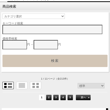
商品検索
キーワード検索
価格帯検索
円 ～
円
1 / 11ページ
（全213件）
1
2
3
4
5
次へ