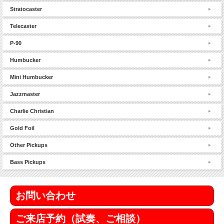
Stratocaster
Telecaster
P-90
Humbucker
Mini Humbucker
Jazzmaster
Charlie Christian
Gold Foil
Other Pickups
Bass Pickups
お問い合わせ
ご来店予約（試奏、ご相談）