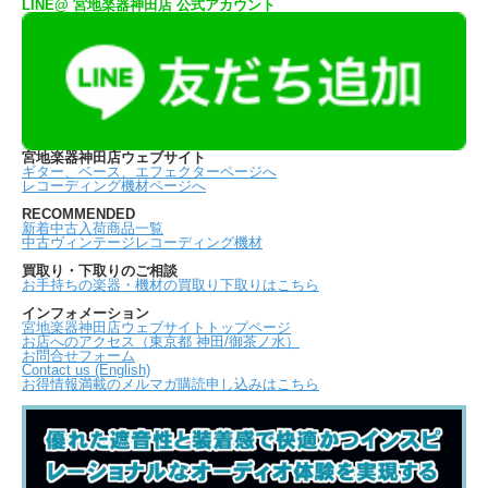
LINE@ 宮地楽器神田店 公式アカウント
宮地楽器神田店ウェブサイト
ギター、ベース、エフェクターページへ
レコーディング機材ページへ
RECOMMENDED
新着中古入荷商品一覧
中古ヴィンテージレコーディング機材
買取り・下取りのご相談
お手持ちの楽器・機材の買取り下取りはこちら
インフォメーション
宮地楽器神田店ウェブサイトトップページ
お店へのアクセス（東京都 神田/御茶ノ水）
お問合せフォーム
Contact us (English)
お得情報満載のメルマガ購読申し込みはこちら