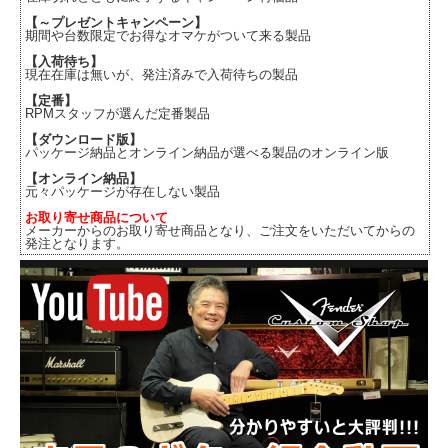
【～プレゼントキャンペーン】
期間や台数限定でお得なオマケがついて来る製品
【入荷待ち】
現在在庫は無いが、発注済みで入荷待ちの製品
【定番】
RPMスタッフが選んだ定番製品
【ダウンロード版】
パッケージ納品とオンライン納品が選べる製品のオンライン版
【オンライン納品】
元々パッケージが存在しない製品
お取り寄せ商品について
メーカーからのお取り寄せ商品となり、ご注文をいただいてからの
発注となります。