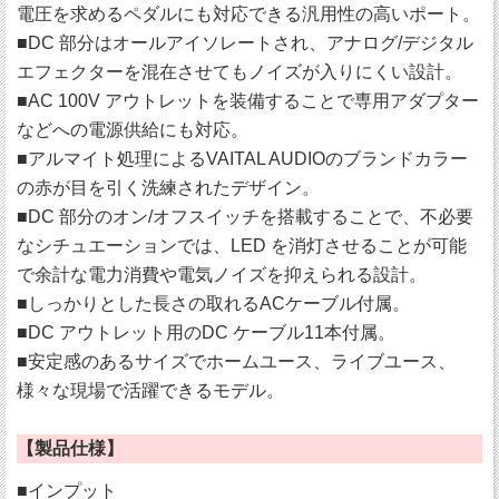
電圧を求めるペダルにも対応できる汎用性の高いポート。
■DC 部分はオールアイソレートされ、アナログ/デジタル
エフェクターを混在させてもノイズが入りにくい設計。
■AC 100V アウトレットを装備することで専用アダプター
などへの電源供給にも対応。
■アルマイト処理によるVAITAL AUDIOのブランドカラー
の赤が目を引く洗練されたデザイン。
■DC 部分のオン/オフスイッチを搭載することで、不必要
なシチュエーションでは、LED を消灯させることが可能
で余計な電力消費や電気ノイズを抑えられる設計。
■しっかりとした長さの取れるACケーブル付属。
■DC アウトレット用のDC ケーブル11本付属。
■安定感のあるサイズでホームユース、ライブユース、
様々な現場で活躍できるモデル。
【製品仕様】
■インプット