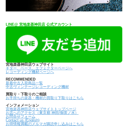
LINE@ 宮地楽器神田店 公式アカウント
宮地楽器神田店ウェブサイト
ギター、ベース、エフェクターページへ
レコーディング機材ページへ
RECOMMENDED
新着中古入荷商品一覧
中古ヴィンテージレコーディング機材
買取り・下取りのご相談
お手持ちの楽器・機材の買取り下取りはこちら
インフォメーション
宮地楽器神田店ウェブサイトトップページ
お店へのアクセス（東京都 神田/御茶ノ水）
お問合せフォーム
Contact us (English)
お得情報満載のメルマガ購読申し込みはこちら