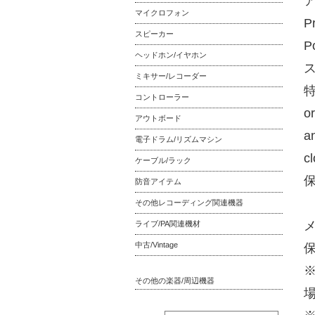
ア
マイクロフォン
P
スピーカー
P
ヘッドホン/イヤホン
ス
ミキサー/レコーダー
特
コントローラー
o
アウトボード
an
電子ドラム/リズムマシン
cl
ケーブル/ラック
防音アイテム
その他レコーディング関連機器
ライブ/PA関連機材
中古/Vintage
その他の楽器/周辺機器