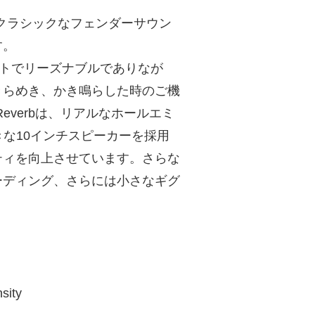
ち、クラシックなフェンダーサウン
す。
ワットでリーズナブルでありなが
きらめき、かき鳴らした時のご機
? Reverbは、リアルなホールエミ
きな10インチスピーカーを採用
ティを向上させています。さらな
ーディング、さらには小さなギグ
sity