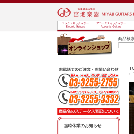
エレクトリックギター
アコースティックギター
Electric Guitars
Acoustic Guitars
商品検
T
臨時休業のお知らせ