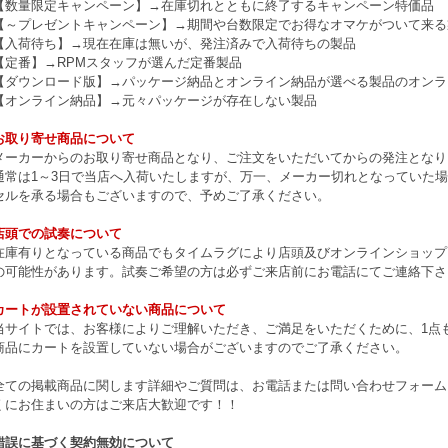
【数量限定キャンペーン】→在庫切れとともに終了するキャンペーン特価品
【～プレゼントキャンペーン】→期間や台数限定でお得なオマケがついて来る
【入荷待ち】→現在在庫は無いが、発注済みで入荷待ちの製品
【定番】→RPMスタッフが選んだ定番製品
【ダウンロード版】→パッケージ納品とオンライン納品が選べる製品のオンラ
【オンライン納品】→元々パッケージが存在しない製品
お取り寄せ商品について
メーカーからのお取り寄せ商品となり、ご注文をいただいてからの発注となり
通常は1～3日で当店へ入荷いたしますが、万一、メーカー切れとなっていた
セルを承る場合もございますので、予めご了承ください。
店頭での試奏について
在庫有りとなっている商品でもタイムラグにより店頭及びオンラインショップ
の可能性があります。試奏ご希望の方は必ずご来店前にお電話にてご連絡下さ
カートが設置されていない商品について
当サイトでは、お客様によりご理解いただき、ご満足をいただくために、1点もの
商品にカートを設置していない場合がございますのでご了承ください。
全ての掲載商品に関します詳細やご質問は、お電話または問い合わせフォーム
くにお住まいの方はご来店大歓迎です！！
錯誤に基づく契約無効について