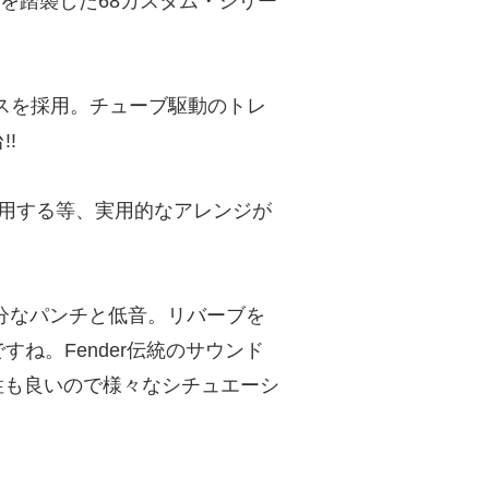
ルを踏襲した68カスタム・シリー
ンスを採用。チューブ駆動のトレ
!
を採用する等、実用的なアレンジが
分なパンチと低音。リバーブを
ね。Fender伝統のサウンド
性も良いので様々なシチュエーシ