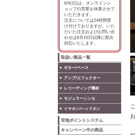
8/9(日)は、オンラインシ
ョップの営業を休業させて
いただきます。
注文については24時間受
け付けておりますが、いた
だいた注文およびお問い合
わせは8月10日以降に順次
対応いたします。
取扱い製品一覧
▼ ギター/ベース
▼ アンプ/エフェクター
▼ レコーディング機材
▼ モジュラーシンセ
こ
▼ イヤホン/ヘッドホン
お
宮地ポイントシステム
キャンペーン中の商品