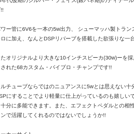
60年代後期のシルバー・フェイス(銀パネ期)のディテー
!!
パワー管に6V6を一本の5w出力、 シューマッハ製トラ
モロに加え、なんとDSPリバーブを搭載した欲張りな一台!
またオリジナルより大きな10インチスピーカ(30w)ー
なされた68カスタム・バイブロ・チャンプです!!
フルチューブならではのニュアンスに5wとは思えない十
DSPにすることでより軽量に仕上がっているのも嬉しいです
を十分に多能できます。また、エフェクトペダルとの相
ョンで活躍してくれるのではないでしょうか!!