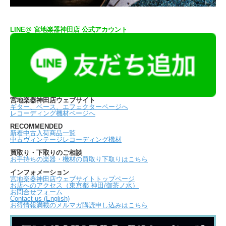
LINE@ 宮地楽器神田店 公式アカウント
宮地楽器神田店ウェブサイト
ギター、ベース、エフェクターページへ
レコーディング機材ページへ
RECOMMENDED
新着中古入荷商品一覧
中古ヴィンテージレコーディング機材
買取り・下取りのご相談
お手持ちの楽器・機材の買取り下取りはこちら
インフォメーション
宮地楽器神田店ウェブサイトトップページ
お店へのアクセス（東京都 神田/御茶ノ水）
お問合せフォーム
Contact us (English)
お得情報満載のメルマガ購読申し込みはこちら