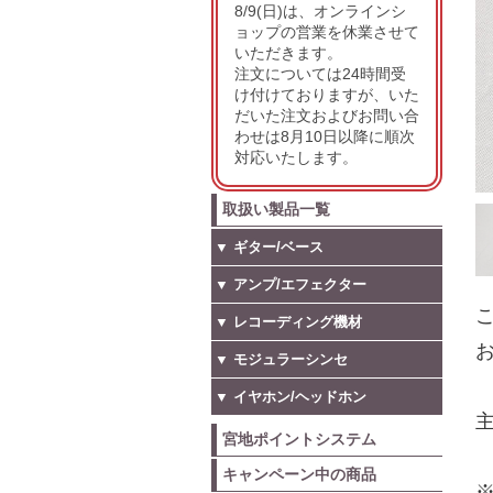
8/9(日)は、オンラインシ
ョップの営業を休業させて
いただきます。
注文については24時間受
け付けておりますが、いた
だいた注文およびお問い合
わせは8月10日以降に順次
対応いたします。
取扱い製品一覧
▼ ギター/ベース
▼ アンプ/エフェクター
こ
▼ レコーディング機材
お
▼ モジュラーシンセ
▼ イヤホン/ヘッドホン
宮地ポイントシステム
キャンペーン中の商品