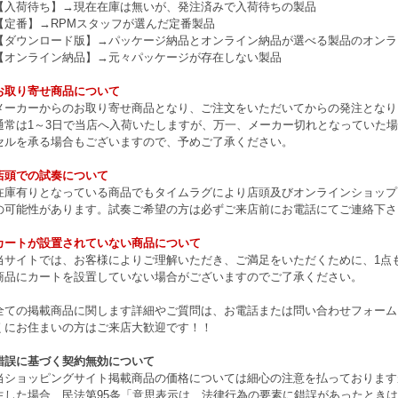
【入荷待ち】→現在在庫は無いが、発注済みで入荷待ちの製品
【定番】→RPMスタッフが選んだ定番製品
【ダウンロード版】→パッケージ納品とオンライン納品が選べる製品のオンラ
【オンライン納品】→元々パッケージが存在しない製品
お取り寄せ商品について
メーカーからのお取り寄せ商品となり、ご注文をいただいてからの発注となり
通常は1～3日で当店へ入荷いたしますが、万一、メーカー切れとなっていた
セルを承る場合もございますので、予めご了承ください。
店頭での試奏について
在庫有りとなっている商品でもタイムラグにより店頭及びオンラインショップ
の可能性があります。試奏ご希望の方は必ずご来店前にお電話にてご連絡下さ
カートが設置されていない商品について
当サイトでは、お客様によりご理解いただき、ご満足をいただくために、1点もの
商品にカートを設置していない場合がございますのでご了承ください。
全ての掲載商品に関します詳細やご質問は、お電話または問い合わせフォーム
くにお住まいの方はご来店大歓迎です！！
錯誤に基づく契約無効について
当ショッピングサイト掲載商品の価格については細心の注意を払っております
生した場合、民法第95条「意思表示は、法律行為の要素に錯誤があったとき