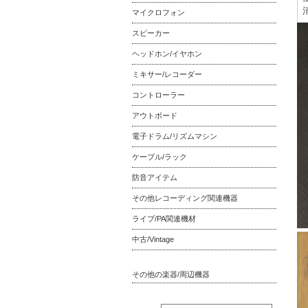
マイクロフォン
スピーカー
ヘッドホン/イヤホン
ミキサー/レコーダー
コントローラー
アウトボード
電子ドラム/リズムマシン
ケーブル/ラック
防音アイテム
その他レコーディング関連機器
ライブ/PA関連機材
中古/Vintage
その他の楽器/周辺機器