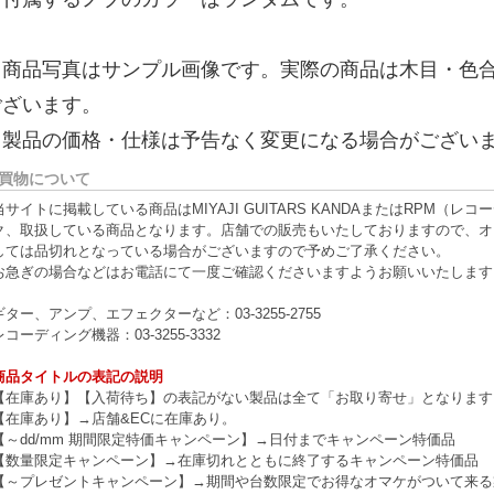
※商品写真はサンプル画像です。実際の商品は木目・色
ございます。
※製品の価格・仕様は予告なく変更になる場合がござい
買物について
当サイトに掲載している商品はMIYAJI GUITARS KANDAまたはRPM
ク、取扱している商品となります。店舗での販売もいたしておりますので、オ
しては品切れとなっている場合がございますので予めご了承ください。
お急ぎの場合などはお電話にて一度ご確認くださいますようお願いいたします
ギター、アンプ、エフェクターなど：03-3255-2755
レコーディング機器：03-3255-3332
商品タイトルの表記の説明
【在庫あり】【入荷待ち】の表記がない製品は全て「お取り寄せ」となります
【在庫あり】→店舗&ECに在庫あり。
【～dd/mm 期間限定特価キャンペーン】→日付までキャンペーン特価品
【数量限定キャンペーン】→在庫切れとともに終了するキャンペーン特価品
【～プレゼントキャンペーン】→期間や台数限定でお得なオマケがついて来る