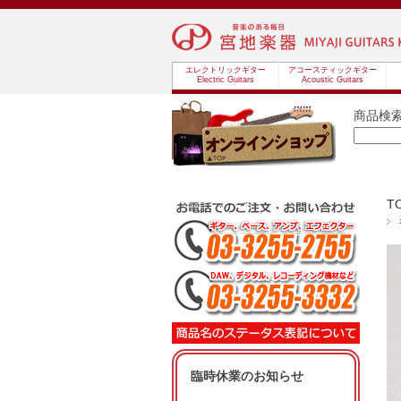
エレクトリックギター
アコースティックギター
Electric Guitars
Acoustic Guitars
商品検
T
臨時休業のお知らせ