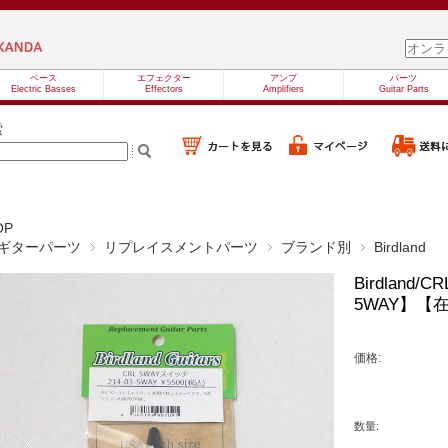
ベース
エフェクター
アンプ
パーツ
Electric Basses
Effectors
Amplifiers
Guitar Parts
索
OP
ギターパーツ
リプレイスメントパーツ
ブランド別
Birdland
Birdland
5WAY】【
価格:
数量: