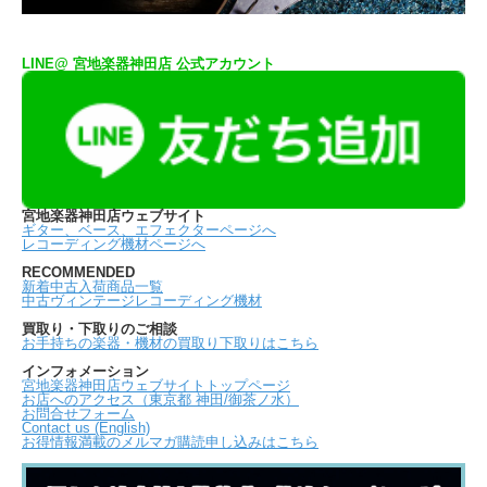
LINE@ 宮地楽器神田店 公式アカウント
宮地楽器神田店ウェブサイト
ギター、ベース、エフェクターページへ
レコーディング機材ページへ
RECOMMENDED
新着中古入荷商品一覧
中古ヴィンテージレコーディング機材
買取り・下取りのご相談
お手持ちの楽器・機材の買取り下取りはこちら
インフォメーション
宮地楽器神田店ウェブサイトトップページ
お店へのアクセス（東京都 神田/御茶ノ水）
お問合せフォーム
Contact us (English)
お得情報満載のメルマガ購読申し込みはこちら