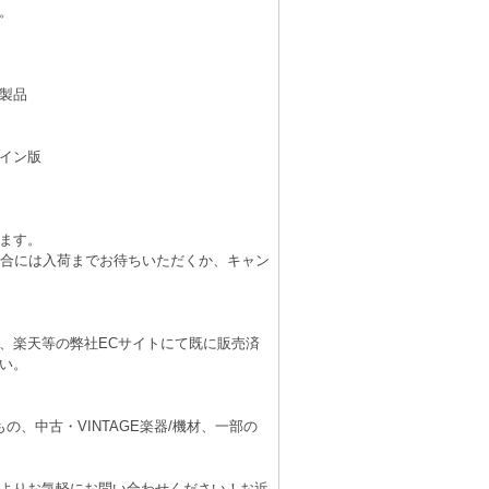
。
製品
イン版
ます。
場合には入荷までお待ちいただくか、キャン
、楽天等の弊社ECサイトにて既に販売済
い。
、中古・VINTAGE楽器/機材、一部の
よりお気軽にお問い合わせください！お近