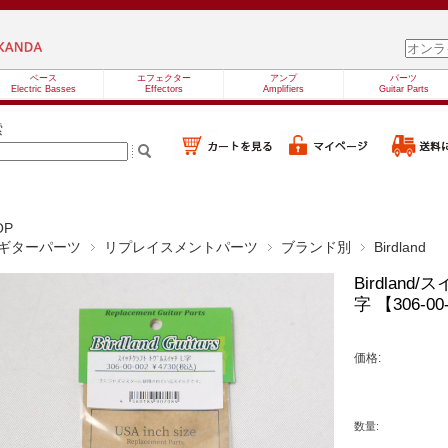
ベース
エフェクター
アンプ
パーツ
Electric Basses
Effectors
Amplifiers
Guitar Parts
索
OP
ギターパーツ
リプレイスメントパーツ
ブランド別
Birdland
Birdlan
字 【306-
価格:
数量: