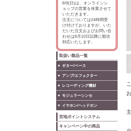
8/9(日)は、オンラインシ
ョップの営業を休業させて
いただきます。
注文については24時間受
け付けておりますが、いた
だいた注文およびお問い合
わせは8月10日以降に順次
対応いたします。
取扱い製品一覧
▼ ギター/ベース
▼ アンプ/エフェクター
こ
▼ レコーディング機材
お
▼ モジュラーシンセ
▼ イヤホン/ヘッドホン
宮地ポイントシステム
キャンペーン中の商品