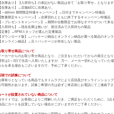
【在庫あり】【入荷待ち】の表記がない製品は全て「お取り寄せ」となります
【在庫あり】→店舗&ECに在庫あり。
【～dd/mm 期間限定特価キャンペーン】→日付までキャンペーン特価品
【数量限定キャンペーン】→在庫切れとともに終了するキャンペーン特価品
【～プレゼントキャンペーン】→期間や台数限定でお得なオマケがついて来る
【入荷待ち】→現在在庫は無いが、発注済みで入荷待ちの製品
【定番】→RPMスタッフが選んだ定番製品
【ダウンロード版】→パッケージ納品とオンライン納品が選べる製品のオンラ
【オンライン納品】→元々パッケージが存在しない製品
お取り寄せ商品について
メーカーからのお取り寄せ商品となり、ご注文をいただいてからの発注となり
通常は1～3日で当店へ入荷いたしますが、万一、メーカー切れとなっていた
セルを承る場合もございますので、予めご了承ください。
店頭での試奏について
在庫有りとなっている商品でもタイムラグにより店頭及びオンラインショップ
の可能性があります。試奏ご希望の方は必ずご来店前にお電話にてご連絡下さ
カートが設置されていない商品について
当サイトでは、お客様によりご理解いただき、ご満足をいただくために、1点もの
商品にカートを設置していない場合がございますのでご了承ください。
全ての掲載商品に関します詳細やご質問は、お電話または問い合わせフォーム