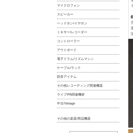
マイクロフォン
スピーカー
ヘッドホン/イヤホン
ミキサー/レコーダー
コントローラー
アウトボード
電子ドラム/リズムマシン
ケーブル/ラック
防音アイテム
その他レコーディング関連機器
ライブ/PA関連機材
中古/Vintage
その他の楽器/周辺機器