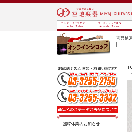
エレクトリックギター
アコースティックギター
Electric Guitars
Acoustic Guitars
商品検
T
臨時休業のお知らせ