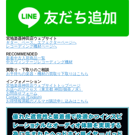
宮地楽器神田店ウェブサイト
ギター、ベース、エフェクターページへ
レコーディング機材ページへ
RECOMMENDED
新着中古入荷商品一覧
中古ヴィンテージレコーディング機材
買取り・下取りのご相談
お手持ちの楽器・機材の買取り下取りはこちら
インフォメーション
宮地楽器神田店ウェブサイトトップページ
お店へのアクセス（東京都 神田/御茶ノ水）
お問合せフォーム
Contact us (English)
お得情報満載のメルマガ購読申し込みはこちら