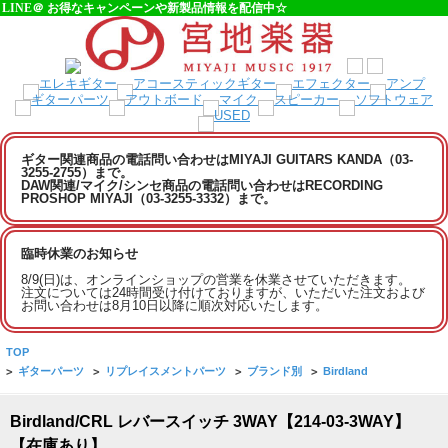
LINE＠ お得なキャンペーンや新製品情報を配信中☆
ギター関連商品の電話問い合わせはMIYAJI GUITARS KANDA（03-
3255-2755）まで。
DAW関連/マイク/シンセ商品の電話問い合わせはRECORDING
PROSHOP MIYAJI（03-3255-3332）まで。
臨時休業のお知らせ
8/9(日)は、オンラインショップの営業を休業させていただきます。
注文については24時間受け付けておりますが、いただいた注文および
お問い合わせは8月10日以降に順次対応いたします。
TOP
>
ギターパーツ
>
リプレイスメントパーツ
>
ブランド別
>
Birdland
Birdland/CRL レバースイッチ 3WAY【214-03-3WAY】
【在庫あり】