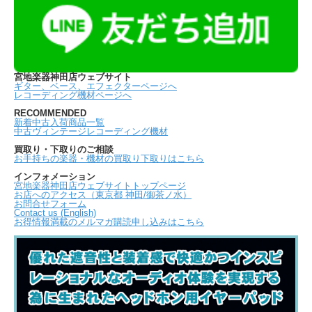
宮地楽器神田店ウェブサイト
ギター、ベース、エフェクターページへ
レコーディング機材ページへ
RECOMMENDED
新着中古入荷商品一覧
中古ヴィンテージレコーディング機材
買取り・下取りのご相談
お手持ちの楽器・機材の買取り下取りはこちら
インフォメーション
宮地楽器神田店ウェブサイトトップページ
お店へのアクセス（東京都 神田/御茶ノ水）
お問合せフォーム
Contact us (English)
お得情報満載のメルマガ購読申し込みはこちら