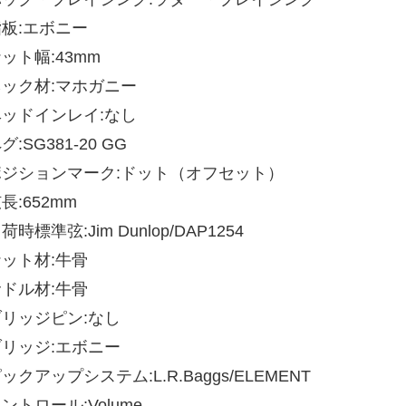
指板:エボニー
ット幅:43mm
ネック材:マホガニー
ヘッドインレイ:なし
グ:SG381-20 GG
ポジションマーク:ドット（オフセット）
長:652mm
荷時標準弦:Jim Dunlop/DAP1254
ナット材:牛骨
サドル材:牛骨
ブリッジピン:なし
ブリッジ:エボニー
ックアップシステム:L.R.Baggs/ELEMENT
ントロール:Volume