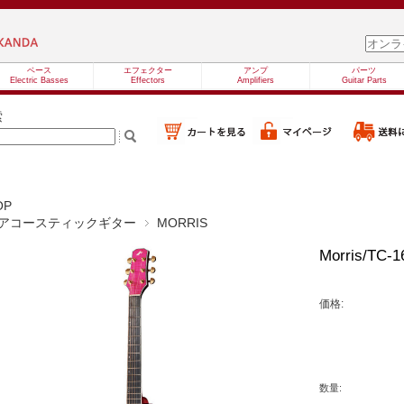
ベース
エフェクター
アンプ
パーツ
Electric Basses
Effectors
Amplifiers
Guitar Parts
索
OP
アコースティックギター
MORRIS
Morris/T
価格:
数量: