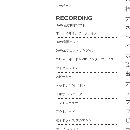
キーボード
RECORDING
ナ
DAW音楽制作ソフト
オーディオインターフェイス
DAW音源ソフト
ペ
DAWエフェクトプラグイン
MIDIキーボード＆MIDIインターフェイス
弦
マイクロフォン
出
スピーカー
ヘッドホン/イヤホン
ミキサー/レコーダー
コントローラー
アウトボード
ピ
電子ドラム/リズムマシン
コ
ケーブル/ラック