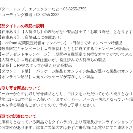
ギター、アンプ、エフェクターなど：03-3255-2755
レコーディング機器：03-3255-3332
商品タイトルの表記の説明
【在庫あり】【入荷待ち】の表記がない製品は全て「お取り寄せ」となります
【在庫あり】→店舗&ECに在庫あり。
【～dd/mm 期間限定特価キャンペーン】→日付までキャンペーン特価品
【数量限定キャンペーン】→在庫切れとともに終了するキャンペーン特価品
【～プレゼントキャンペーン】→期間や台数限定でお得なオマケがついて来る
【入荷待ち】→現在在庫は無いが、発注済みで入荷待ちの製品
【定番】→RPMスタッフが選んだ定番製品
【ダウンロード版】→パッケージ納品とオンライン納品が選べる製品のオンラ
【オンライン納品】→元々パッケージが存在しない製品
お取り寄せ商品について
メーカーからのお取り寄せ商品となり、ご注文をいただいてからの発注となり
通常は1～3日で当店へ入荷いたしますが、万一、メーカー切れとなっていた
セルを承る場合もございますので、予めご了承ください。
店頭での試奏について
在庫有りとなっている商品でもタイムラグにより店頭及びオンラインショップ
の可能性があります。試奏ご希望の方は必ずご来店前にお電話にてご連絡下さ