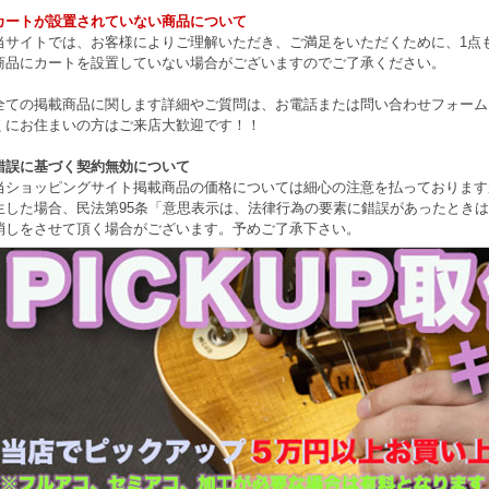
カートが設置されていない商品について
当サイトでは、お客様によりご理解いただき、ご満足をいただくために、1点もの
商品にカートを設置していない場合がございますのでご了承ください。
全ての掲載商品に関します詳細やご質問は、お電話または問い合わせフォーム
くにお住まいの方はご来店大歓迎です！！
錯誤に基づく契約無効について
当ショッピングサイト掲載商品の価格については細心の注意を払っております
生した場合、民法第95条「意思表示は、法律行為の要素に錯誤があったとき
消しをさせて頂く場合がございます。予めご了承下さい。