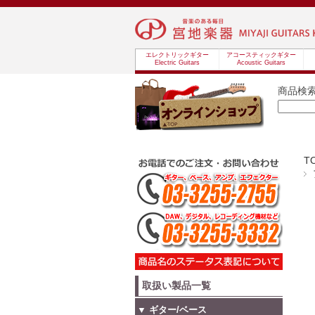
エレクトリックギター
アコースティックギター
Electric Guitars
Acoustic Guitars
商品検
T
取扱い製品一覧
▼ ギター/ベース