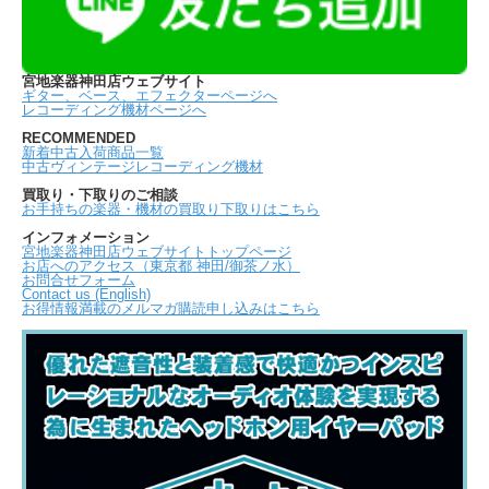
宮地楽器神田店ウェブサイト
ギター、ベース、エフェクターページへ
レコーディング機材ページへ
RECOMMENDED
新着中古入荷商品一覧
中古ヴィンテージレコーディング機材
買取り・下取りのご相談
お手持ちの楽器・機材の買取り下取りはこちら
インフォメーション
宮地楽器神田店ウェブサイトトップページ
お店へのアクセス（東京都 神田/御茶ノ水）
お問合せフォーム
Contact us (English)
お得情報満載のメルマガ購読申し込みはこちら