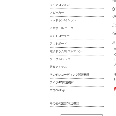
マイクロフォン
スピーカー
ヘッドホン/イヤホン
ミキサー/レコーダー
コントローラー
お
アウトボード
電子ドラム/リズムマシン
ケーブル/ラック
防音アイテム
その他レコーディング関連機器
ライブ/PA関連機材
中古/Vintage
その他の楽器/周辺機器