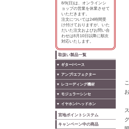
8/9(日)は、オンラインシ
ョップの営業を休業させて
いただきます。
注文については24時間受
け付けておりますが、いた
だいた注文およびお問い合
わせは8月10日以降に順次
対応いたします。
取扱い製品一覧
▼ ギター/ベース
▼ アンプ/エフェクター
こ
▼ レコーディング機材
お
▼ モジュラーシンセ
▼ イヤホン/ヘッドホン
宮地ポイントシステム
キャンペーン中の商品
照