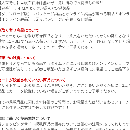
【入荷待ち】→現在在庫は無いが、発注済みで入荷待ちの製品
【定番】→RPMスタッフが選んだ定番製品
【ダウンロード版】→パッケージ納品とオンライン納品が選べる製品のオンラ
【オンライン納品】→元々パッケージが存在しない製品
お取り寄せ商品について
メーカーからのお取り寄せ商品となり、ご注文をいただいてからの発注となり
通常は1～3日で当店へ入荷いたしますが、万一、メーカー切れとなっていた
セルを承る場合もございますので、予めご了承ください。
店頭での試奏について
在庫有りとなっている商品でもタイムラグにより店頭及びオンラインショップ
の可能性があります。試奏ご希望の方は必ずご来店前にお電話にてご連絡下さ
カートが設置されていない商品について
当サイトでは、お客様によりご理解いただき、ご満足をいただくために、1点もの
商品にカートを設置していない場合がございますのでご了承ください。
全ての掲載商品に関します詳細やご質問は、お電話または問い合わせフォーム
くにお住まいの方はご来店大歓迎です！！
錯誤に基づく契約無効について
当ショッピングサイト掲載商品の価格については細心の注意を払っております
生した場合、民法第95条「意思表示は、法律行為の要素に錯誤があったとき