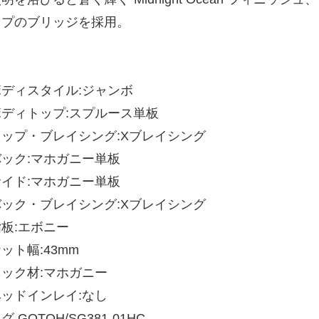
イプのブリッジを採用。
ボディスタイル:ジャンボ
ボディトップ:スプルース単板
トップ・ブレイシング:Xブレイシング
バック:マホガニー単板
サイド:マホガニー単板
バック・ブレイシング:Xブレイシング
指板:エボニー
ット幅:43mm
ネック材:マホガニー
ヘッドインレイ:なし
グ GOTOH/SG381-01HC