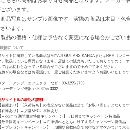
※こちらの商品はお取り寄せ商品となります。メーカー
がございます。
※商品写真はサンプル画像です。実際の商品は木目・色
ございます。
※製品の価格・仕様は予告なく変更になる場合がござい
買物について
当サイトに掲載している商品はMIYAJI GUITARS KANDAまたはRPM
ク、取扱している商品となります。店舗での販売もいたしておりますので、オ
しては品切れとなっている場合がございますので予めご了承ください。
お急ぎの場合などはお電話にて一度ご確認くださいますようお願いいたします
ギター、アンプ、エフェクターなど：03-3255-2755
レコーディング機器：03-3255-3332
商品タイトルの表記の説明
【在庫あり】【入荷待ち】の表記がない製品は全て「お取り寄せ」となります
【在庫あり】→店舗&ECに在庫あり。
【～dd/mm 期間限定特価キャンペーン】→日付までキャンペーン特価品
【数量限定キャンペーン】→在庫切れとともに終了するキャンペーン特価品
【～プレゼントキャンペーン】→期間や台数限定でお得なオマケがついて来る