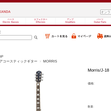
ベース
エフェクター
アンプ
パーツ
Electric Basses
Effectors
Amplifiers
Guitar Parts
索
OP
アコースティックギター
MORRIS
Morris/J
価格:
数量: