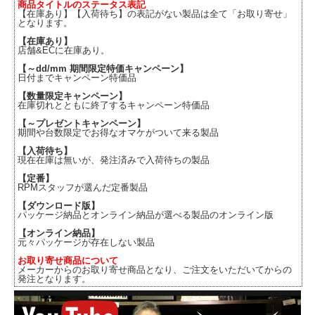
商品タイトルのステータス表記
【在庫あり】【入荷待ち】の表記がない製品は全て「お取り寄せ」
となります。
【在庫あり】
店舗&ECに在庫あり。
【～dd/mm 期間限定特価キャンペーン】
日付までキャンペーン特価品
【数量限定キャンペーン】
在庫切れとともに終了するキャンペーン特価品
【～プレゼントキャンペーン】
期間や台数限定でお得なオマケがついて来る製品
【入荷待ち】
現在在庫は無いが、発注済みで入荷待ちの製品
【定番】
RPMスタッフが選んだ定番製品
【ダウンロード版】
パッケージ納品とオンライン納品が選べる製品のオンライン版
【オンライン納品】
元々パッケージが存在しない製品
お取り寄せ商品について
メーカーからのお取り寄せ商品となり、ご注文をいただいてからの
発注となります。