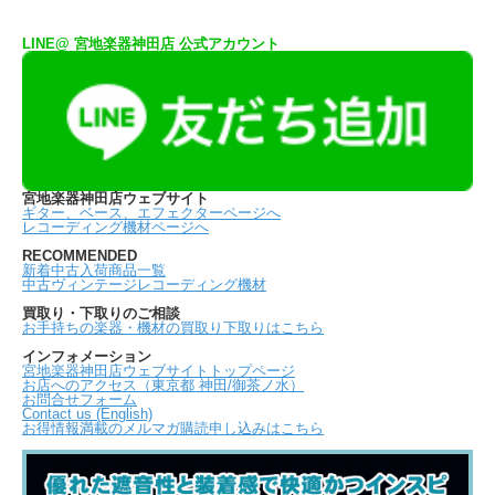
LINE@ 宮地楽器神田店 公式アカウント
宮地楽器神田店ウェブサイト
ギター、ベース、エフェクターページへ
レコーディング機材ページへ
RECOMMENDED
新着中古入荷商品一覧
中古ヴィンテージレコーディング機材
買取り・下取りのご相談
お手持ちの楽器・機材の買取り下取りはこちら
インフォメーション
宮地楽器神田店ウェブサイトトップページ
お店へのアクセス（東京都 神田/御茶ノ水）
お問合せフォーム
Contact us (English)
お得情報満載のメルマガ購読申し込みはこちら