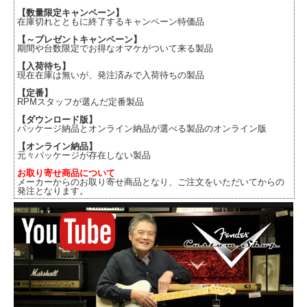
【数量限定キャンペーン】
在庫切れとともに終了するキャンペーン特価品
【～プレゼントキャンペーン】
期間や台数限定でお得なオマケがついて来る製品
【入荷待ち】
現在在庫は無いが、発注済みで入荷待ちの製品
【定番】
RPMスタッフが選んだ定番製品
【ダウンロード版】
パッケージ納品とオンライン納品が選べる製品のオンライン版
【オンライン納品】
元々パッケージが存在しない製品
お取り寄せ商品について
メーカーからのお取り寄せ商品となり、ご注文をいただいてからの
発注となります。