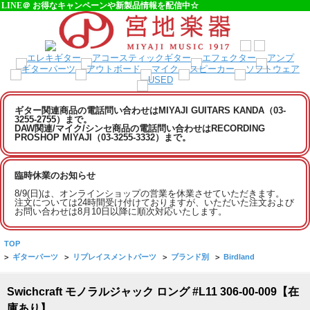
LINE＠ お得なキャンペーンや新製品情報を配信中☆
ギター関連商品の電話問い合わせはMIYAJI GUITARS KANDA（03-
3255-2755）まで。
DAW関連/マイク/シンセ商品の電話問い合わせはRECORDING
PROSHOP MIYAJI（03-3255-3332）まで。
臨時休業のお知らせ
8/9(日)は、オンラインショップの営業を休業させていただきます。
注文については24時間受け付けておりますが、いただいた注文および
お問い合わせは8月10日以降に順次対応いたします。
TOP
>
ギターパーツ
>
リプレイスメントパーツ
>
ブランド別
>
Birdland
Swichcraft モノラルジャック ロング #L11 306-00-009【在
庫あり】