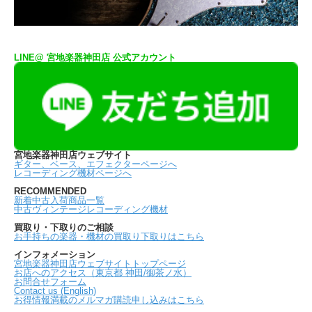
LINE@ 宮地楽器神田店 公式アカウント
宮地楽器神田店ウェブサイト
ギター、ベース、エフェクターページへ
レコーディング機材ページへ
RECOMMENDED
新着中古入荷商品一覧
中古ヴィンテージレコーディング機材
買取り・下取りのご相談
お手持ちの楽器・機材の買取り下取りはこちら
インフォメーション
宮地楽器神田店ウェブサイトトップページ
お店へのアクセス（東京都 神田/御茶ノ水）
お問合せフォーム
Contact us (English)
お得情報満載のメルマガ購読申し込みはこちら