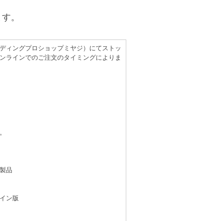
ます。
（レコーディングプロショップミヤジ）にてストッ
ンラインでのご注文のタイミングによりま
。
製品
イン版