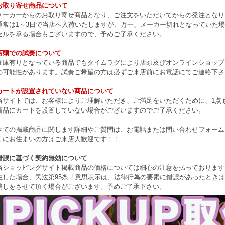
お取り寄せ商品について
メーカーからのお取り寄せ商品となり、ご注文をいただいてからの発注となり
通常は1～3日で当店へ入荷いたしますが、万一、メーカー切れとなっていた
セルを承る場合もございますので、予めご了承ください。
店頭での試奏について
在庫有りとなっている商品でもタイムラグにより店頭及びオンラインショップ
の可能性があります。試奏ご希望の方は必ずご来店前にお電話にてご連絡下さ
カートが設置されていない商品について
当サイトでは、お客様によりご理解いただき、ご満足をいただくために、1点もの
商品にカートを設置していない場合がございますのでご了承ください。
全ての掲載商品に関します詳細やご質問は、お電話または問い合わせフォーム
くにお住まいの方はご来店大歓迎です！！
錯誤に基づく契約無効について
当ショッピングサイト掲載商品の価格については細心の注意を払っております
生した場合、民法第95条「意思表示は、法律行為の要素に錯誤があったとき
消しをさせて頂く場合がございます。予めご了承下さい。