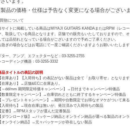
ございます。
※製品の価格・仕様は予告なく変更になる場合がござい
買物について
当サイトに掲載している商品はMIYAJI GUITARS KANDAまたはRPM
ク、取扱している商品となります。店舗での販売もいたしておりますので、オ
しては品切れとなっている場合がございますので予めご了承ください。
お急ぎの場合などはお電話にて一度ご確認くださいますようお願いいたします
ギター、アンプ、エフェクターなど：03-3255-2755
レコーディング機器：03-3255-3332
商品タイトルの表記の説明
【在庫あり】【入荷待ち】の表記がない製品は全て「お取り寄せ」となります
【在庫あり】→店舗&ECに在庫あり。
【～dd/mm 期間限定特価キャンペーン】→日付までキャンペーン特価品
【数量限定キャンペーン】→在庫切れとともに終了するキャンペーン特価品
【～プレゼントキャンペーン】→期間や台数限定でお得なオマケがついて来る
【入荷待ち】→現在在庫は無いが、発注済みで入荷待ちの製品
【定番】→RPMスタッフが選んだ定番製品
【ダウンロード版】→パッケージ納品とオンライン納品が選べる製品のオンラ
【オンライン納品】→元々パッケージが存在しない製品