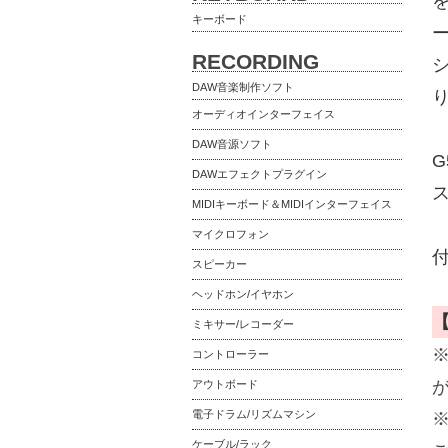
キーボード
RECORDING
DAW音楽制作ソフト
オーディオインターフェイス
DAW音源ソフト
G
DAWエフェクトプラグイン
ス
MIDIキーボード＆MIDIインターフェイス
マイクロフォン
スピーカー
ヘッドホン/イヤホン
ミキサー/レコーダー
コントローラー
アウトボード
電子ドラム/リズムマシン
ケーブル/ラック