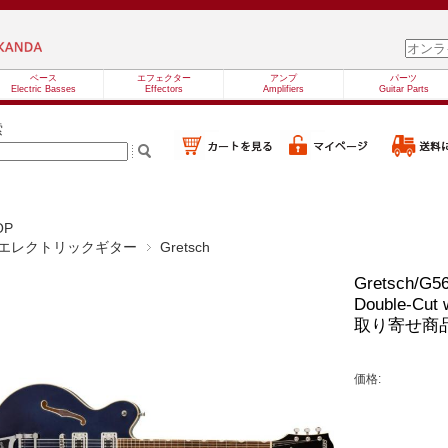
ベース
エフェクター
アンプ
パーツ
Electric Basses
Effectors
Amplifiers
Guitar Parts
索
OP
エレクトリックギター
Gretsch
Gretsch/G56
Double-Cut 
取り寄せ商
価格: