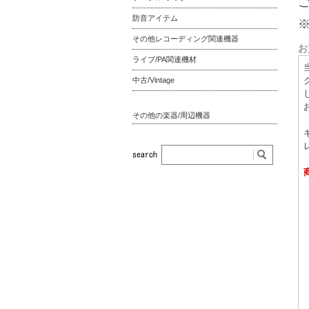
防音アイテム
その他レコーディング関連機器
お
ライブ/PA関連機材
中古/Vintage
その他の楽器/周辺機器