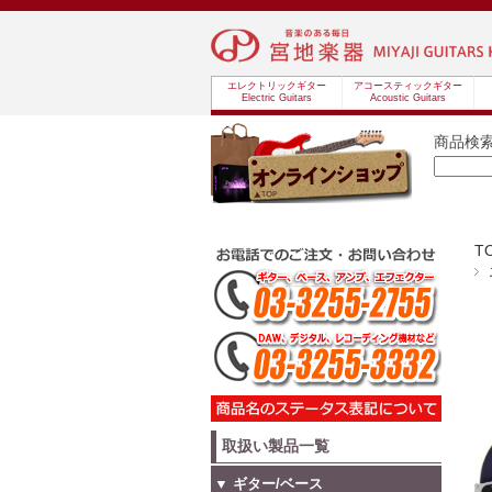
エレクトリックギター
アコースティックギター
Electric Guitars
Acoustic Guitars
商品検
T
取扱い製品一覧
▼ ギター/ベース