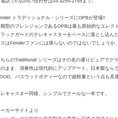
電話でのお問い合わせは03-3255-2755まで。
ender トラディショナル・シリーズにOPBが登場!!
初期型のプレシジョンであるOPBは最も原始的なエレク
ブラックガードのテレキャスターをベースに落とし込んだ
クスはFenderファンには堪らないのではないでしょうか
ちらのTraditional シリーズはその名の通りピュア
そのまま、演奏性は現代的にアップデート。日本製なら
GOOD。バスウッドボディーなので超軽量という点も見
テレキャスター同様、シンプルでクールな一本です。
メーカーサイトより