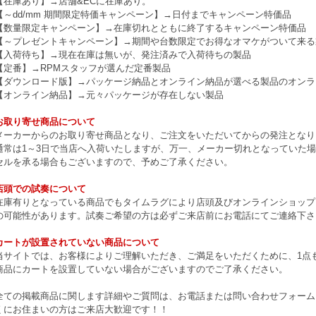
【在庫あり】→店舗&ECに在庫あり。
【～dd/mm 期間限定特価キャンペーン】→日付までキャンペーン特価品
【数量限定キャンペーン】→在庫切れとともに終了するキャンペーン特価品
【～プレゼントキャンペーン】→期間や台数限定でお得なオマケがついて来る
【入荷待ち】→現在在庫は無いが、発注済みで入荷待ちの製品
【定番】→RPMスタッフが選んだ定番製品
【ダウンロード版】→パッケージ納品とオンライン納品が選べる製品のオンラ
【オンライン納品】→元々パッケージが存在しない製品
お取り寄せ商品について
メーカーからのお取り寄せ商品となり、ご注文をいただいてからの発注となり
通常は1～3日で当店へ入荷いたしますが、万一、メーカー切れとなっていた
セルを承る場合もございますので、予めご了承ください。
店頭での試奏について
在庫有りとなっている商品でもタイムラグにより店頭及びオンラインショップ
の可能性があります。試奏ご希望の方は必ずご来店前にお電話にてご連絡下さ
カートが設置されていない商品について
当サイトでは、お客様によりご理解いただき、ご満足をいただくために、1点もの
商品にカートを設置していない場合がございますのでご了承ください。
全ての掲載商品に関します詳細やご質問は、お電話または問い合わせフォーム
くにお住まいの方はご来店大歓迎です！！