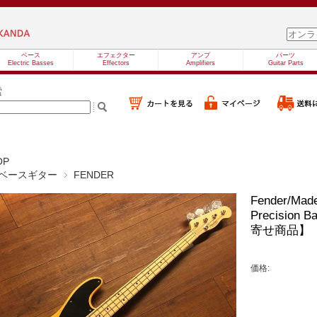
ベース
エフェクター
アンプ
パーツ
Electric Basses
Effectors
Amplifiers
Guitar Parts
索
OP
ベースギター
FENDER
Fender/Made 
Precision 
寄せ商品】
価格: