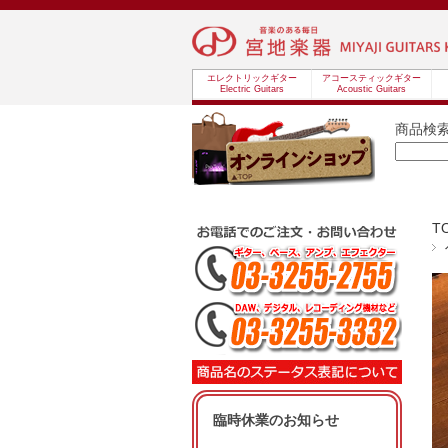
エレクトリックギター
アコースティックギター
Electric Guitars
Acoustic Guitars
商品検
T
臨時休業のお知らせ