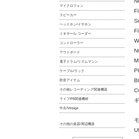
N
マイクロフォン
F
スピーカー
S
ヘッドホン/イヤホン
F
ミキサー/レコーダー
W
コントローラー
N
アウトボード
M
電子ドラム/リズムマシン
Pi
ケーブル/ラック
B
防音アイテム
C
その他レコーディング関連機器
ライブ/PA関連機材
中古/Vintage
モ
その他の楽器/周辺機器
U