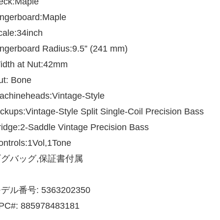
eck:Maple
ingerboard:Maple
cale:34inch
ingerboard Radius:9.5” (241 mm)
idth at Nut:42mm
ut: Bone
achineheads:Vintage-Style
ckups:Vintage-Style Split Single-Coil Precision Bass
ridge:2-Saddle Vintage Precision Bass
ontrols:1Vol,1Tone
ギグバッグ,保証書付属
デル番号: 5363202350
PC#: 885978483181