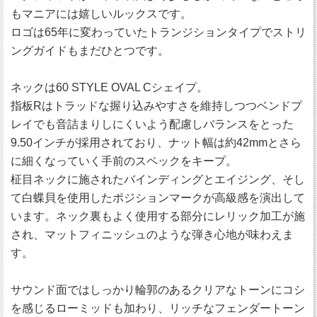
もマニアには嬉しいルックスです。
ロゴは65年に変わっていたトランジションタイプでストリ
ングガイドもまだひとつです。
ネックは60 STYLE OVAL Cシェイプ。
指板Rはトラッドな握り込みやすさを維持しつつベンドプ
レイでも音詰まりしにくいよう配慮しバランスをとった
9.50インチが採用されており、ナット幅は約42mmとさら
に細くなっていく手前のスペックをキープ。
柾目ネックに施されたバインディングとエイジング、そし
て白蝶貝を使用したポジションマークが高級感を演出して
います。ネック裏もよく使用する部分にレリック加工が施
され、マットフィニッシュのような弾き心地が味わえま
す。
サウンド面ではしっかり輪郭のあるクリアなトーンにコシ
を感じるローミッドも加わり、リッチなフェンダートーン