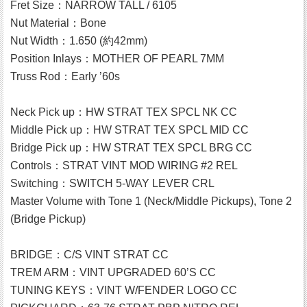
Fret Size：NARROW TALL / 6105
Nut Material：Bone
Nut Width：1.650 (約42mm)
Position Inlays：MOTHER OF PEARL 7MM
Truss Rod：Early ’60s
Neck Pick up：HW STRAT TEX SPCL NK CC
Middle Pick up：HW STRAT TEX SPCL MID CC
Bridge Pick up：HW STRAT TEX SPCL BRG CC
Controls：STRAT VINT MOD WIRING #2 REL
Switching：SWITCH 5-WAY LEVER CRL
Master Volume with Tone 1 (Neck/Middle Pickups), Tone 2
(Bridge Pickup)
BRIDGE：C/S VINT STRAT CC
TREM ARM：VINT UPGRADED 60’S CC
TUNING KEYS：VINT W/FENDER LOGO CC