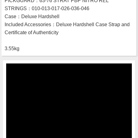
PICKGUARD：63-76 STRAT PBP NITRO REL
STRINGS：010-013-017-026-036-046
Case：Deluxe Hardshell
Included Accessories：Deluxe Hardshell Case Strap and
Certificate of Authenticity
3.55kg