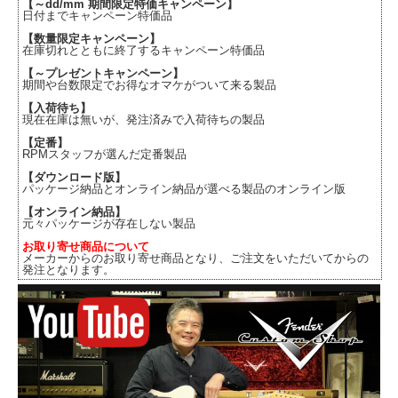
【～dd/mm 期間限定特価キャンペーン】
日付までキャンペーン特価品
【数量限定キャンペーン】
在庫切れとともに終了するキャンペーン特価品
【～プレゼントキャンペーン】
期間や台数限定でお得なオマケがついて来る製品
【入荷待ち】
現在在庫は無いが、発注済みで入荷待ちの製品
【定番】
RPMスタッフが選んだ定番製品
【ダウンロード版】
パッケージ納品とオンライン納品が選べる製品のオンライン版
【オンライン納品】
元々パッケージが存在しない製品
お取り寄せ商品について
メーカーからのお取り寄せ商品となり、ご注文をいただいてからの
発注となります。