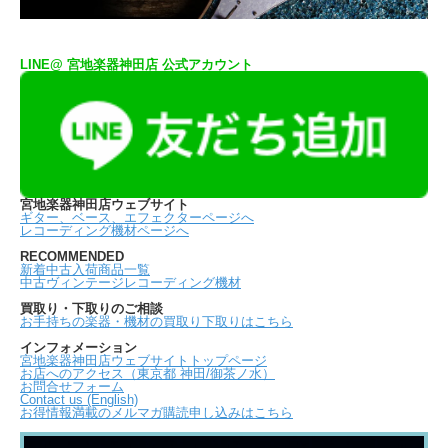
LINE@ 宮地楽器神田店 公式アカウント
宮地楽器神田店ウェブサイト
ギター、ベース、エフェクターページへ
レコーディング機材ページへ
RECOMMENDED
新着中古入荷商品一覧
中古ヴィンテージレコーディング機材
買取り・下取りのご相談
お手持ちの楽器・機材の買取り下取りはこちら
インフォメーション
宮地楽器神田店ウェブサイトトップページ
お店へのアクセス（東京都 神田/御茶ノ水）
お問合せフォーム
Contact us (English)
お得情報満載のメルマガ購読申し込みはこちら