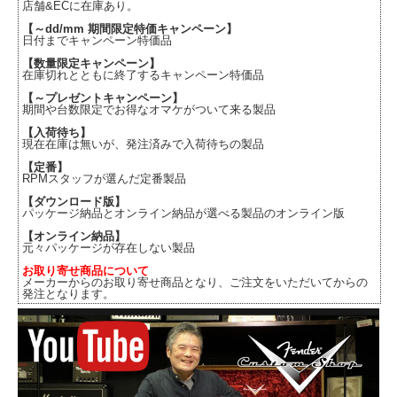
店舗&ECに在庫あり。
【～dd/mm 期間限定特価キャンペーン】
日付までキャンペーン特価品
【数量限定キャンペーン】
在庫切れとともに終了するキャンペーン特価品
【～プレゼントキャンペーン】
期間や台数限定でお得なオマケがついて来る製品
【入荷待ち】
現在在庫は無いが、発注済みで入荷待ちの製品
【定番】
RPMスタッフが選んだ定番製品
【ダウンロード版】
パッケージ納品とオンライン納品が選べる製品のオンライン版
【オンライン納品】
元々パッケージが存在しない製品
お取り寄せ商品について
メーカーからのお取り寄せ商品となり、ご注文をいただいてからの
発注となります。