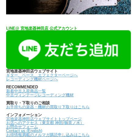
LINE@ 宮地楽器神田店 公式アカウント
宮地楽器神田店ウェブサイト
ギター、ベース、エフェクターページへ
レコーディング機材ページへ
RECOMMENDED
新着中古入荷商品一覧
中古ヴィンテージレコーディング機材
買取り・下取りのご相談
お手持ちの楽器・機材の買取り下取りはこちら
インフォメーション
宮地楽器神田店ウェブサイトトップページ
お店へのアクセス（東京都 神田/御茶ノ水）
お問合せフォーム
Contact us (English)
お得情報満載のメルマガ購読申し込みはこちら