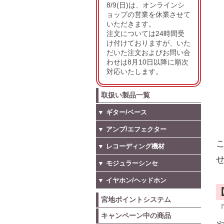
8/9(日)は、オンラインシ
ョップの営業を休業させて
いただきます。
注文については24時間受
け付けておりますが、いた
だいた注文およびお問い合
わせは8月10日以降に順次
対応いたします。
取扱い製品一覧
▼ ギター/ベース
▼ アンプ/エフェクター
こ
▼ レコーディング機材
せ
▼ モジュラーシンセ
▼ イヤホン/ヘッドホン
宮地ポイントシステム
キャンペーン中の商品