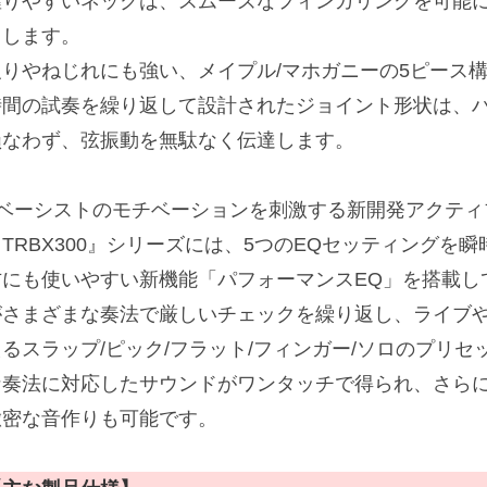
握りやすいネックは、スムーズなフィンガリングを可能
トします。
反りやねじれにも強い、メイプル/マホガニーの5ピース
時間の試奏を繰り返して設計されたジョイント形状は、
損なわず、弦振動を無駄なく伝達します。
■ベーシストのモチベーションを刺激する新開発アクティ
『TRBX300』シリーズには、5つのEQセッティングを
方にも使いやすい新機能「パフォーマンスEQ」を搭載し
がさまざまな奏法で厳しいチェックを繰り返し、ライブ
えるスラップ/ピック/フラット/フィンガー/ソロのプリ
な奏法に対応したサウンドがワンタッチで得られ、さらに
緻密な音作りも可能です。