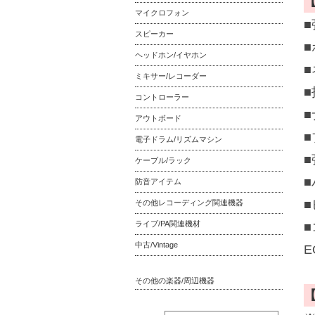
マイクロフォン
■
スピーカー
ヘッドホン/イヤホン
ミキサー/レコーダー
■
コントローラー
■
アウトボード
電子ドラム/リズムマシン
■
ケーブル/ラック
防音アイテム
■
その他レコーディング関連機器
ライブ/PA関連機材
中古/Vintage
その他の楽器/周辺機器