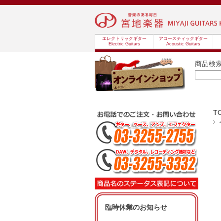
エレクトリックギター
アコースティックギター
Electric Guitars
Acoustic Guitars
商品検
T
臨時休業のお知らせ