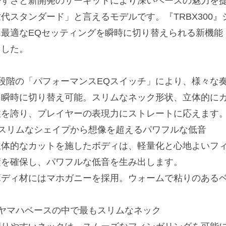
やすさと新開発のサーキットにより深いベースの魅力を
世代スタンダード」と言えるモデルです。『TRBX300
に最適なEQセッティングを瞬時に切り替えられる新機能
ました。
5段階の「パフォーマンスEQスイッチ」により、様々な
を瞬時に切り替え可能。スリムなネック形状、立体的に
性を誇り、プレイヤーの表現力にストレートに応えます
■スリムなシェイプから想像を超えるパワフルな低音
立体的なカットを施したボディは、軽量化と心地よいフ
積を確保し、パワフルな低音を生み出します。
ボディ材にはマホガニーを採用。ウォームで粘りのある
■ヤマハベースの中で最もスリムなネック