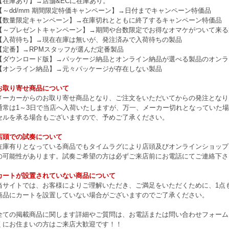
【在庫あり】→店舗&ECに在庫あり。
【～dd/mm 期間限定特価キャンペーン】→日付までキャンペーン特価品
【数量限定キャンペーン】→在庫切れとともに終了するキャンペーン特価品
【～プレゼントキャンペーン】→期間や台数限定でお得なオマケがついて来る
【入荷待ち】→現在在庫は無いが、発注済みで入荷待ちの製品
【定番】→RPMスタッフが選んだ定番製品
【ダウンロード版】→パッケージ納品とオンライン納品が選べる製品のオンラ
【オンライン納品】→元々パッケージが存在しない製品
お取り寄せ商品について
メーカーからのお取り寄せ商品となり、ご注文をいただいてからの発注となり
通常は1～3日で当店へ入荷いたしますが、万一、メーカー切れとなっていた
セルを承る場合もございますので、予めご了承ください。
店頭での試奏について
在庫有りとなっている商品でもタイムラグにより店頭及びオンラインショップ
の可能性があります。試奏ご希望の方は必ずご来店前にお電話にてご連絡下さ
カートが設置されていない商品について
当サイトでは、お客様によりご理解いただき、ご満足をいただくために、1点もの
商品にカートを設置していない場合がございますのでご了承ください。
全ての掲載商品に関します詳細やご質問は、お電話または問い合わせフォーム
くにお住まいの方はご来店大歓迎です！！