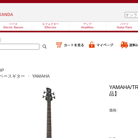
ベース
エフェクター
アンプ
パーツ
Electric Basses
Effectors
Amplifiers
Guitar Parts
索
OP
ベースギター
YAMAHA
YAMAHA/
品】
価格: