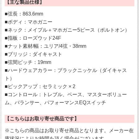
【主な製品仕様】
■弦長：863.6mm
■ボディ：マホガニー
■ネック：メイプル＋マホガニー5ピース（ボルトオン）
■指板：ローズウッド24F
■ナット素材/幅：ユリア/4弦・38mm
■ブリッジ：ダイキャスト
■弦間ピッチ：19mm
■ハードウェアカラー：ブラックニッケル（ダイキャス
ト）
■ピックアップ：セラミック × 2
■コントロール：トレブル、ベース、マスターボリュー
ム、バランサー、パフォーマンスEQスイッチ
【こちらはお取り寄せ商品です】
※こちらの商品はお取り寄せ商品となります。メーカー在
庫状況によりお時間を頂く場合がございます。