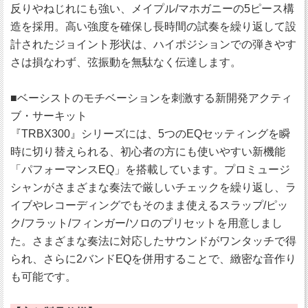
反りやねじれにも強い、メイプル/マホガニーの5ピース構
造を採用。高い強度を確保し長時間の試奏を繰り返して設
計されたジョイント形状は、ハイポジションでの弾きやす
さは損なわず、弦振動を無駄なく伝達します。
■ベーシストのモチベーションを刺激する新開発アクティ
ブ・サーキット
『TRBX300』シリーズには、5つのEQセッティングを瞬
時に切り替えられる、初心者の方にも使いやすい新機能
「パフォーマンスEQ」を搭載しています。プロミュージ
シャンがさまざまな奏法で厳しいチェックを繰り返し、ラ
イブやレコーディングでもそのまま使えるスラップ/ピッ
ク/フラット/フィンガー/ソロのプリセットを用意しまし
た。さまざまな奏法に対応したサウンドがワンタッチで得
られ、さらに2バンドEQを併用することで、緻密な音作り
も可能です。