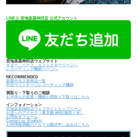
LINE@ 宮地楽器神田店 公式アカウント
宮地楽器神田店ウェブサイト
ギター、ベース、エフェクターページへ
レコーディング機材ページへ
RECOMMENDED
新着中古入荷商品一覧
中古ヴィンテージレコーディング機材
買取り・下取りのご相談
お手持ちの楽器・機材の買取り下取りはこちら
インフォメーション
宮地楽器神田店ウェブサイトトップページ
お店へのアクセス（東京都 神田/御茶ノ水）
お問合せフォーム
Contact us (English)
お得情報満載のメルマガ購読申し込みはこちら