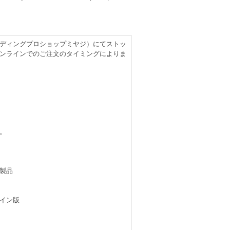
（レコーディングプロショップミヤジ）にてストッ
ンラインでのご注文のタイミングによりま
。
製品
イン版