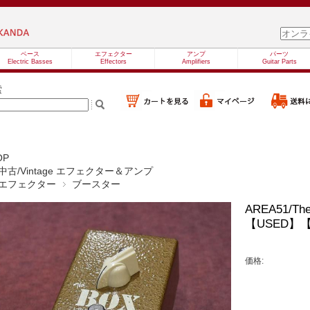
ベース
エフェクター
アンプ
パーツ
Electric Basses
Effectors
Amplifiers
Guitar Parts
索
OP
中古/Vintage エフェクター＆アンプ
エフェクター
ブースター
AREA51/Th
【USED】
価格: