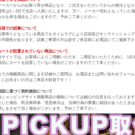
メーカーからのお取り寄せ商品となり、ご注文をいただいてからの発注となり
通常は1～3日で当店へ入荷いたしますが、万一、メーカー切れとなっていた
セルを承る場合もございますので、予めご了承ください。
店頭での試奏について
在庫有りとなっている商品でもタイムラグにより店頭及びオンラインショップ
の可能性があります。試奏ご希望の方は必ずご来店前にお電話にてご連絡下さ
カートが設置されていない商品について
当サイトでは、お客様によりご理解いただき、ご満足をいただくために、1点もの
商品にカートを設置していない場合がございますのでご了承ください。
全ての掲載商品に関します詳細やご質問は、お電話または問い合わせフォーム
くにお住まいの方はご来店大歓迎です！！
錯誤に基づく契約無効について
当ショッピングサイト掲載商品の価格については細心の注意を払っております
生した場合、民法第95条「意思表示は、法律行為の要素に錯誤があったとき
消しをさせて頂く場合がございます。予めご了承下さい。