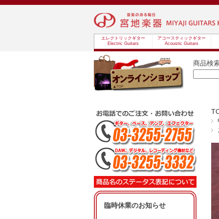
エレクトリックギター
アコースティックギター
Electric Guitars
Acoustic Guitars
商品検
T
臨時休業のお知らせ