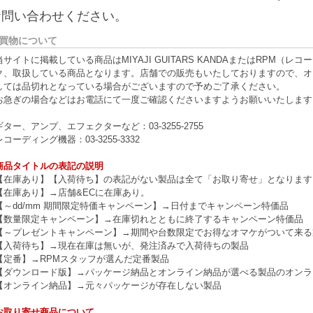
お問い合わせください。
買物について
当サイトに掲載している商品はMIYAJI GUITARS KANDAまたはRPM
ク、取扱している商品となります。店舗での販売もいたしておりますので、オ
しては品切れとなっている場合がございますので予めご了承ください。
お急ぎの場合などはお電話にて一度ご確認くださいますようお願いいたします
ギター、アンプ、エフェクターなど：03-3255-2755
レコーディング機器：03-3255-3332
商品タイトルの表記の説明
【在庫あり】【入荷待ち】の表記がない製品は全て「お取り寄せ」となります
【在庫あり】→店舗&ECに在庫あり。
【～dd/mm 期間限定特価キャンペーン】→日付までキャンペーン特価品
【数量限定キャンペーン】→在庫切れとともに終了するキャンペーン特価品
【～プレゼントキャンペーン】→期間や台数限定でお得なオマケがついて来る
【入荷待ち】→現在在庫は無いが、発注済みで入荷待ちの製品
【定番】→RPMスタッフが選んだ定番製品
【ダウンロード版】→パッケージ納品とオンライン納品が選べる製品のオンラ
【オンライン納品】→元々パッケージが存在しない製品
お取り寄せ商品について