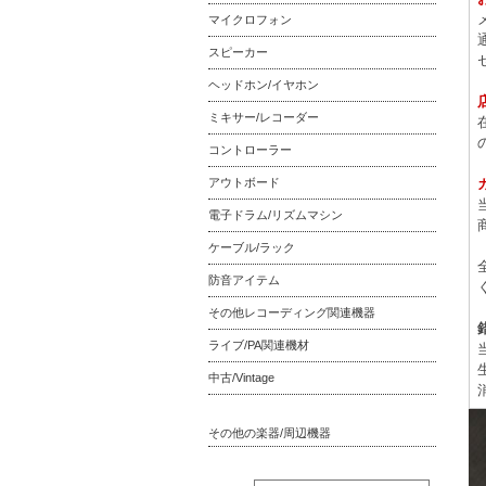
マイクロフォン
スピーカー
ヘッドホン/イヤホン
ミキサー/レコーダー
コントローラー
アウトボード
電子ドラム/リズムマシン
ケーブル/ラック
防音アイテム
その他レコーディング関連機器
ライブ/PA関連機材
中古/Vintage
その他の楽器/周辺機器