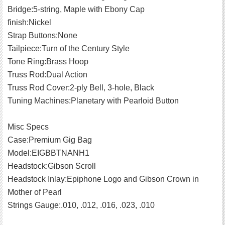
Bridge:5-string, Maple with Ebony Cap
finish:Nickel
Strap Buttons:None
Tailpiece:Turn of the Century Style
Tone Ring:Brass Hoop
Truss Rod:Dual Action
Truss Rod Cover:2-ply Bell, 3-hole, Black
Tuning Machines:Planetary with Pearloid Button
Misc Specs
Case:Premium Gig Bag
Model:EIGBBTNANH1
Headstock:Gibson Scroll
Headstock Inlay:Epiphone Logo and Gibson Crown in
Mother of Pearl
Strings Gauge:.010, .012, .016, .023, .010