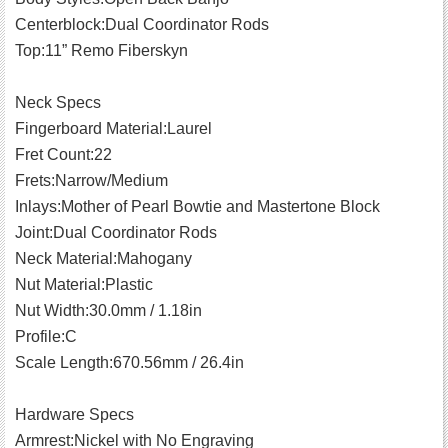
Centerblock:Dual Coordinator Rods
Top:11” Remo Fiberskyn
Neck Specs
Fingerboard Material:Laurel
Fret Count:22
Frets:Narrow/Medium
Inlays:Mother of Pearl Bowtie and Mastertone Block
Joint:Dual Coordinator Rods
Neck Material:Mahogany
Nut Material:Plastic
Nut Width:30.0mm / 1.18in
Profile:C
Scale Length:670.56mm / 26.4in
Hardware Specs
Armrest:Nickel with No Engraving