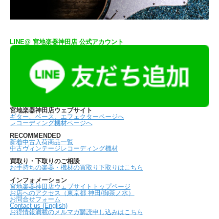
LINE@ 宮地楽器神田店 公式アカウント
宮地楽器神田店ウェブサイト
ギター、ベース、エフェクターページへ
レコーディング機材ページへ
RECOMMENDED
新着中古入荷商品一覧
中古ヴィンテージレコーディング機材
買取り・下取りのご相談
お手持ちの楽器・機材の買取り下取りはこちら
インフォメーション
宮地楽器神田店ウェブサイトトップページ
お店へのアクセス（東京都 神田/御茶ノ水）
お問合せフォーム
Contact us (English)
お得情報満載のメルマガ購読申し込みはこちら