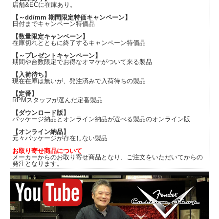
店舗&ECに在庫あり。
【～dd/mm 期間限定特価キャンペーン】
日付までキャンペーン特価品
【数量限定キャンペーン】
在庫切れとともに終了するキャンペーン特価品
【～プレゼントキャンペーン】
期間や台数限定でお得なオマケがついて来る製品
【入荷待ち】
現在在庫は無いが、発注済みで入荷待ちの製品
【定番】
RPMスタッフが選んだ定番製品
【ダウンロード版】
パッケージ納品とオンライン納品が選べる製品のオンライン版
【オンライン納品】
元々パッケージが存在しない製品
お取り寄せ商品について
メーカーからのお取り寄せ商品となり、ご注文をいただいてからの
発注となります。