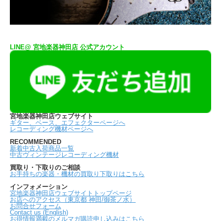
LINE@ 宮地楽器神田店 公式アカウント
宮地楽器神田店ウェブサイト
ギター、ベース、エフェクターページへ
レコーディング機材ページへ
RECOMMENDED
新着中古入荷商品一覧
中古ヴィンテージレコーディング機材
買取り・下取りのご相談
お手持ちの楽器・機材の買取り下取りはこちら
インフォメーション
宮地楽器神田店ウェブサイトトップページ
お店へのアクセス（東京都 神田/御茶ノ水）
お問合せフォーム
Contact us (English)
お得情報満載のメルマガ購読申し込みはこちら