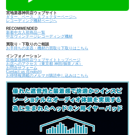
宮地楽器神田店ウェブサイト
ギター、ベース、エフェクターページへ
レコーディング機材ページへ
RECOMMENDED
新着中古入荷商品一覧
中古ヴィンテージレコーディング機材
買取り・下取りのご相談
お手持ちの楽器・機材の買取り下取りはこちら
インフォメーション
宮地楽器神田店ウェブサイトトップページ
お店へのアクセス（東京都 神田/御茶ノ水）
お問合せフォーム
Contact us (English)
お得情報満載のメルマガ購読申し込みはこちら