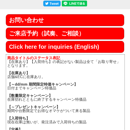
お問い合わせ
ご来店予約（試奏、ご相談）
Click here for inquiries (English)
商品タイトルのステータス表記
【在庫あり】【入荷待ち】の表記がない製品は全て「お取り寄せ」
となります。
【在庫あり】
店舗&ECに在庫あり。
【～dd/mm 期間限定特価キャンペーン】
日付までキャンペーン特価品
【数量限定キャンペーン】
在庫切れとともに終了するキャンペーン特価品
【～プレゼントキャンペーン】
期間や台数限定でお得なオマケがついて来る製品
【入荷待ち】
現在在庫は無いが、発注済みで入荷待ちの製品
【定番】