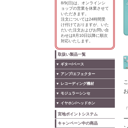
8/9(日)は、オンラインシ
ョップの営業を休業させて
いただきます。
注文については24時間受
け付けておりますが、いた
だいた注文およびお問い合
わせは8月10日以降に順次
対応いたします。
取扱い製品一覧
▼ ギター/ベース
▼ アンプ/エフェクター
こ
▼ レコーディング機材
お
▼ モジュラーシンセ
▼ イヤホン/ヘッドホン
「
宮地ポイントシステム
キャンペーン中の商品