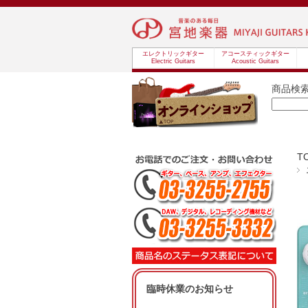
エレクトリックギター
アコースティックギター
Electric Guitars
Acoustic Guitars
商品検
T
臨時休業のお知らせ