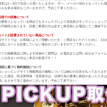
通常は1～3日で当店へ入荷いたしますが、万一、メーカー切れとなっていた
セルを承る場合もございますので、予めご了承ください。
店頭での試奏について
在庫有りとなっている商品でもタイムラグにより店頭及びオンラインショップ
の可能性があります。試奏ご希望の方は必ずご来店前にお電話にてご連絡下さ
カートが設置されていない商品について
当サイトでは、お客様によりご理解いただき、ご満足をいただくために、1点もの
商品にカートを設置していない場合がございますのでご了承ください。
全ての掲載商品に関します詳細やご質問は、お電話または問い合わせフォーム
くにお住まいの方はご来店大歓迎です！！
錯誤に基づく契約無効について
当ショッピングサイト掲載商品の価格については細心の注意を払っております
生した場合、民法第95条「意思表示は、法律行為の要素に錯誤があったとき
消しをさせて頂く場合がございます。予めご了承下さい。