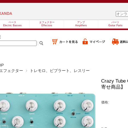
ベース
エフェクター
アンプ
パーツ
Electric Basses
Effectors
Amplifiers
Guitar Parts
索
OP
エフェクター
トレモロ、ビブラート、レスリー
Crazy Tube
寄せ商品】
価格: