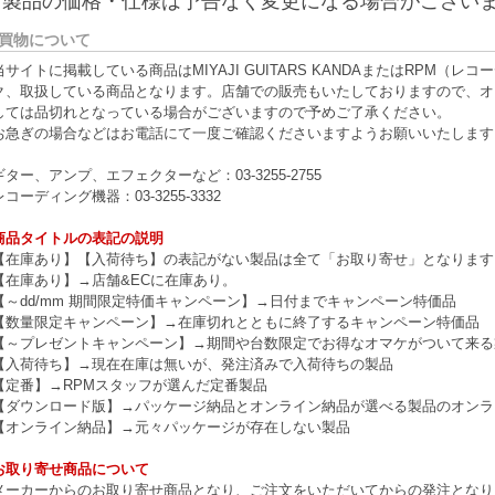
※製品の価格・仕様は予告なく変更になる場合がござい
買物について
当サイトに掲載している商品はMIYAJI GUITARS KANDAまたはRPM
ク、取扱している商品となります。店舗での販売もいたしておりますので、オ
しては品切れとなっている場合がございますので予めご了承ください。
お急ぎの場合などはお電話にて一度ご確認くださいますようお願いいたします
ギター、アンプ、エフェクターなど：03-3255-2755
レコーディング機器：03-3255-3332
商品タイトルの表記の説明
【在庫あり】【入荷待ち】の表記がない製品は全て「お取り寄せ」となります
【在庫あり】→店舗&ECに在庫あり。
【～dd/mm 期間限定特価キャンペーン】→日付までキャンペーン特価品
【数量限定キャンペーン】→在庫切れとともに終了するキャンペーン特価品
【～プレゼントキャンペーン】→期間や台数限定でお得なオマケがついて来る
【入荷待ち】→現在在庫は無いが、発注済みで入荷待ちの製品
【定番】→RPMスタッフが選んだ定番製品
【ダウンロード版】→パッケージ納品とオンライン納品が選べる製品のオンラ
【オンライン納品】→元々パッケージが存在しない製品
お取り寄せ商品について
メーカーからのお取り寄せ商品となり、ご注文をいただいてからの発注となり