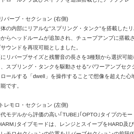
リバーブ・セクション (右側)
筐体の内部にリアルな”スプリング・タンク”を搭載した
ルからヘッドルームが追加され、チューブアンプに搭載
ブサウンドを再現可能としました。
にリバーブサイズと残響音の長さを3種類から選択可能な「reverb 
と、スプリング・タンクを駆動させる”パワーアンプセク
トロールする「dwell」を操作することで想像を超えた
可能です。
トレモロ・セクション (左側)
初代モデルから評価の高い｢TUBE｣｢OPTO｣タイプの
HARM｣タイプモードは、レンジとスイープをHARD及び
レモロセクションの位置をリバーブセクションの前段(PRE