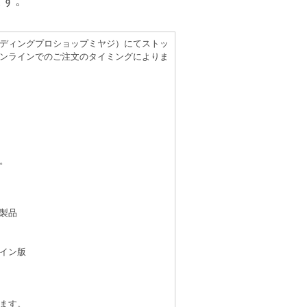
ます。
（レコーディングプロショップミヤジ）にてストッ
ンラインでのご注文のタイミングによりま
。
製品
イン版
ます。