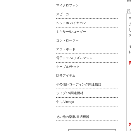
マイクロフォン
お
スピーカー
ヘッドホン/イヤホン
ミキサー/レコーダー
コントローラー
アウトボード
電子ドラム/リズムマシン
ケーブル/ラック
防音アイテム
その他レコーディング関連機器
ライブ/PA関連機材
中古/Vintage
その他の楽器/周辺機器