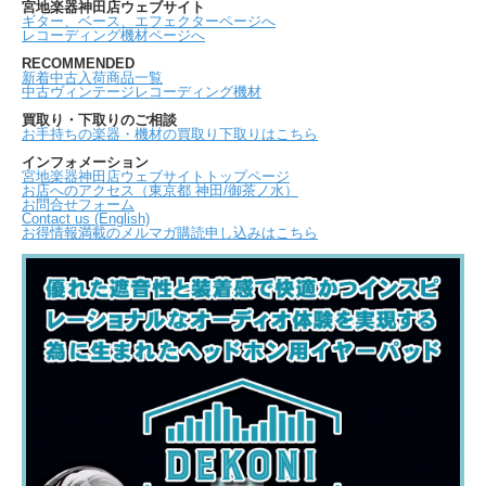
宮地楽器神田店ウェブサイト
ギター、ベース、エフェクターページへ
レコーディング機材ページへ
RECOMMENDED
新着中古入荷商品一覧
中古ヴィンテージレコーディング機材
買取り・下取りのご相談
お手持ちの楽器・機材の買取り下取りはこちら
インフォメーション
宮地楽器神田店ウェブサイトトップページ
お店へのアクセス（東京都 神田/御茶ノ水）
お問合せフォーム
Contact us (English)
お得情報満載のメルマガ購読申し込みはこちら