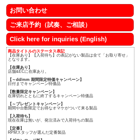
お問い合わせ
ご来店予約（試奏、ご相談）
Click here for inquiries (English)
商品タイトルのステータス表記
【在庫あり】【入荷待ち】の表記がない製品は全て「お取り寄せ」
となります。
【在庫あり】
店舗&ECに在庫あり。
【～dd/mm 期間限定特価キャンペーン】
日付までキャンペーン特価品
【数量限定キャンペーン】
在庫切れとともに終了するキャンペーン特価品
【～プレゼントキャンペーン】
期間や台数限定でお得なオマケがついて来る製品
【入荷待ち】
現在在庫は無いが、発注済みで入荷待ちの製品
【定番】
RPMスタッフが選んだ定番製品