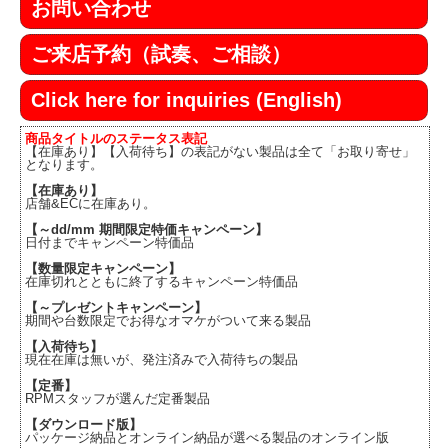
お問い合わせ
ご来店予約（試奏、ご相談）
Click here for inquiries (English)
商品タイトルのステータス表記
【在庫あり】【入荷待ち】の表記がない製品は全て「お取り寄せ」
となります。
【在庫あり】
店舗&ECに在庫あり。
【～dd/mm 期間限定特価キャンペーン】
日付までキャンペーン特価品
【数量限定キャンペーン】
在庫切れとともに終了するキャンペーン特価品
【～プレゼントキャンペーン】
期間や台数限定でお得なオマケがついて来る製品
【入荷待ち】
現在在庫は無いが、発注済みで入荷待ちの製品
【定番】
RPMスタッフが選んだ定番製品
【ダウンロード版】
パッケージ納品とオンライン納品が選べる製品のオンライン版