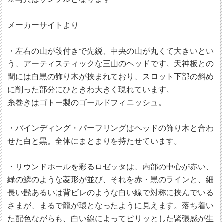
メーカーサイトより
・左右の山が段付きで先鋭、中央の山が丸くて大きいとい
う、アーティスティックな三山のヘッドです。天神板との
間には白黒の飾り木が挟まれており、スロット下部の斜め
に削った部分にひときわ大きく現れています。
糸巻きはゴトー製のゴールドフィニッシュ。
・バインディング・パーフリングはヘッドの飾り木と合わ
せた白と黒。全体にまとまりを持たせています。
・サウンドホールを彩るロゼッタは、内部の中心が赤い、
緑の鱗のような菱形が並び、それを赤・黒のラインと、細
長い髭あるいは背ビレのような白い線で対称に挟んでいる
さまが、まるで龍が環となったように見えます。落ち着い
た配色ながらも、白い線によってピリッとした緊張感が生