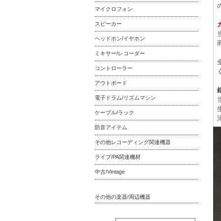
マイクロフォン
スピーカー
ヘッドホン/イヤホン
ミキサー/レコーダー
コントローラー
アウトボード
電子ドラム/リズムマシン
ケーブル/ラック
防音アイテム
その他レコーディング関連機器
ライブ/PA関連機材
中古/Vintage
その他の楽器/周辺機器