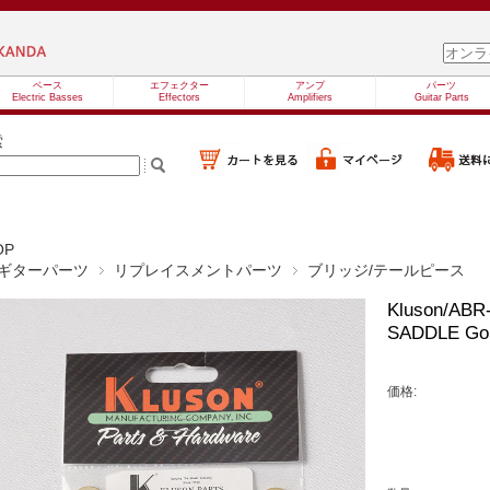
ベース
エフェクター
アンプ
パーツ
Electric Basses
Effectors
Amplifiers
Guitar Parts
索
OP
ギターパーツ
リプレイスメントパーツ
ブリッジ/テールピース
Kluson/AB
SADDLE 
価格: