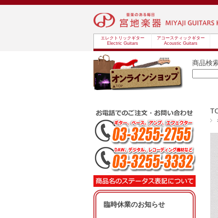
エレクトリックギター
アコースティックギター
Electric Guitars
Acoustic Guitars
商品検
T
臨時休業のお知らせ