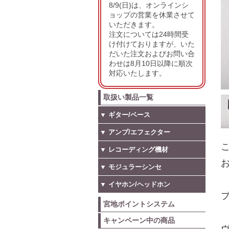
8/9(日)は、オンラインシ
ョップの営業を休業させて
いただきます。
注文については24時間受
け付けておりますが、いた
だいた注文およびお問い合
わせは8月10日以降に順次
対応いたします。
取扱い製品一覧
▼ ギター/ベース
▼ アンプ/エフェクター
こ
▼ レコーディング機材
お
▼ モジュラーシンセ
▼ イヤホン/ヘッドホン
宮地ポイントシステム
キャンペーン中の商品