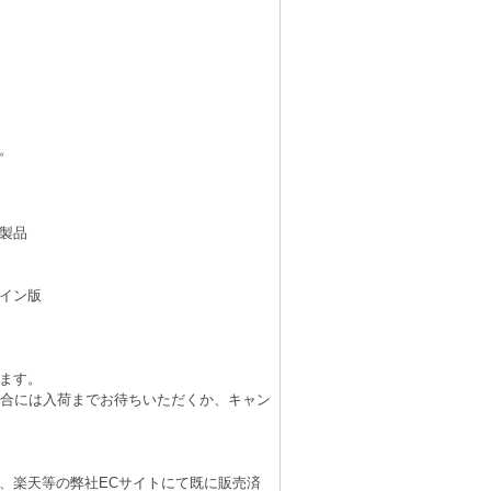
。
製品
イン版
ます。
場合には入荷までお待ちいただくか、キャン
、楽天等の弊社ECサイトにて既に販売済