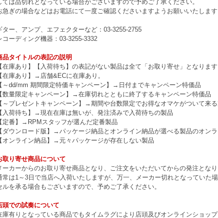
しては品切れとなっている場合がございますので予めご了承ください。
お急ぎの場合などはお電話にて一度ご確認くださいますようお願いいたします
ギター、アンプ、エフェクターなど：03-3255-2755
レコーディング機器：03-3255-3332
商品タイトルの表記の説明
【在庫あり】【入荷待ち】の表記がない製品は全て「お取り寄せ」となります
【在庫あり】→店舗&ECに在庫あり。
【～dd/mm 期間限定特価キャンペーン】→日付までキャンペーン特価品
【数量限定キャンペーン】→在庫切れとともに終了するキャンペーン特価品
【～プレゼントキャンペーン】→期間や台数限定でお得なオマケがついて来る
【入荷待ち】→現在在庫は無いが、発注済みで入荷待ちの製品
【定番】→RPMスタッフが選んだ定番製品
【ダウンロード版】→パッケージ納品とオンライン納品が選べる製品のオンラ
【オンライン納品】→元々パッケージが存在しない製品
お取り寄せ商品について
メーカーからのお取り寄せ商品となり、ご注文をいただいてからの発注となり
通常は1～3日で当店へ入荷いたしますが、万一、メーカー切れとなっていた
セルを承る場合もございますので、予めご了承ください。
店頭での試奏について
在庫有りとなっている商品でもタイムラグにより店頭及びオンラインショップ