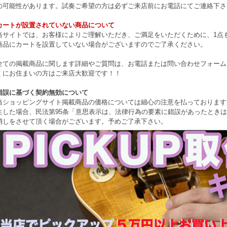
の可能性があります。試奏ご希望の方は必ずご来店前にお電話にてご連絡下さ
カートが設置されていない商品について
当サイトでは、お客様によりご理解いただき、ご満足をいただくために、1点もの
商品にカートを設置していない場合がございますのでご了承ください。
全ての掲載商品に関します詳細やご質問は、お電話または問い合わせフォーム
くにお住まいの方はご来店大歓迎です！！
錯誤に基づく契約無効について
当ショッピングサイト掲載商品の価格については細心の注意を払っております
生した場合、民法第95条「意思表示は、法律行為の要素に錯誤があったとき
消しをさせて頂く場合がございます。予めご了承下さい。