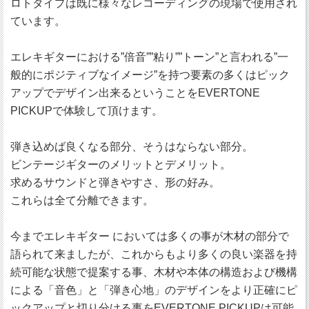
ロトタイプは既に様々なレコーディングの現場で使用され
ています。
エレキギターにおける”倍音””粘り””トーン”と言われる”一
般的にポジティブなイメージ”を持つ要素の多くはピック
アップでデザイン出来るということをEVERTONE
PICKUPで体験して頂けます。
弾き込めば良くなる部分、そうはならない部分。
ビンテージギターのメリットとデメリット。
求めるサウンドと弾きやすさ、形の好み。
これらは全て分離できます。
今までエレキギター においては多くの事が木材の部分で
語られて来ましたが、これからもより多くの良い楽器を持
続可能な状態で提案する事、木材や本体の構造および機構
による「音色」と「弾き心地」のデザインをより正確にピ
ックアップと切り分ける事をEVERTONE PICKUPは可能