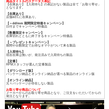
商品タイトルのステータス表記
【在庫あり】【入荷待ち】の表記がない製品は全て「お取り寄せ」
となります。
【在庫あり】
店舗&ECに在庫あり。
【～dd/mm 期間限定特価キャンペーン】
日付までキャンペーン特価品
【数量限定キャンペーン】
在庫切れとともに終了するキャンペーン特価品
【～プレゼントキャンペーン】
期間や台数限定でお得なオマケがついて来る製品
【入荷待ち】
現在在庫は無いが、発注済みで入荷待ちの製品
【定番】
RPMスタッフが選んだ定番製品
【ダウンロード版】
パッケージ納品とオンライン納品が選べる製品のオンライン版
【オンライン納品】
元々パッケージが存在しない製品
お取り寄せ商品について
メーカーからのお取り寄せ商品となり、ご注文をいただいてからの
発注となります。