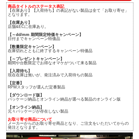
商品タイトルのステータス表記
【在庫あり】【入荷待ち】の表記がない製品は全て「お取り寄せ」
となります。
【在庫あり】
店舗&ECに在庫あり。
【～dd/mm 期間限定特価キャンペーン】
日付までキャンペーン特価品
【数量限定キャンペーン】
在庫切れとともに終了するキャンペーン特価品
【～プレゼントキャンペーン】
期間や台数限定でお得なオマケがついて来る製品
【入荷待ち】
現在在庫は無いが、発注済みで入荷待ちの製品
【定番】
RPMスタッフが選んだ定番製品
【ダウンロード版】
パッケージ納品とオンライン納品が選べる製品のオンライン版
【オンライン納品】
元々パッケージが存在しない製品
お取り寄せ商品について
メーカーからのお取り寄せ商品となり、ご注文をいただいてからの
発注となります。