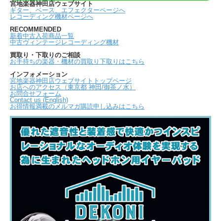
宮地楽器神田店ウェブサイト
ギター、ベース、エフェクターページへ
レコーディング機材ページへ
RECOMMENDED
新着中古入荷商品一覧
中古ヴィンテージレコーディング機材
買取り・下取りのご相談
お手持ちの楽器・機材の買取り下取りはこちら
インフォメーション
宮地楽器神田店ウェブサイトトップページ
お店へのアクセス（東京都 神田/御茶ノ水）
お問合せフォーム
Contact us (English)
お得情報満載のメルマガ購読申し込みはこちら