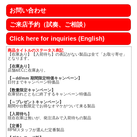
お問い合わせ
ご来店予約（試奏、ご相談）
Click here for inquiries (English)
商品タイトルのステータス表記
【在庫あり】【入荷待ち】の表記がない製品は全て「お取り寄せ」
となります。
【在庫あり】
店舗&ECに在庫あり。
【～dd/mm 期間限定特価キャンペーン】
日付までキャンペーン特価品
【数量限定キャンペーン】
在庫切れとともに終了するキャンペーン特価品
【～プレゼントキャンペーン】
期間や台数限定でお得なオマケがついて来る製品
【入荷待ち】
現在在庫は無いが、発注済みで入荷待ちの製品
【定番】
RPMスタッフが選んだ定番製品