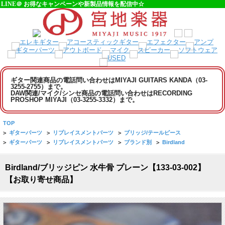
LINE＠ お得なキャンペーンや新製品情報を配信中☆
ギター関連商品の電話問い合わせはMIYAJI GUITARS KANDA（03-
3255-2755）まで。
DAW関連/マイク/シンセ商品の電話問い合わせはRECORDING
PROSHOP MIYAJI（03-3255-3332）まで。
TOP
>
ギターパーツ
>
リプレイスメントパーツ
>
ブリッジ/テールピース
>
ギターパーツ
>
リプレイスメントパーツ
>
ブランド別
>
Birdland
Birdland/ブリッジピン 水牛骨 プレーン【133-03-002】
【お取り寄せ商品】