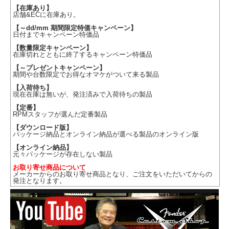
【在庫あり】
店舗&ECに在庫あり。
【～dd/mm 期間限定特価キャンペーン】
日付までキャンペーン特価品
【数量限定キャンペーン】
在庫切れとともに終了するキャンペーン特価品
【～プレゼントキャンペーン】
期間や台数限定でお得なオマケがついて来る製品
【入荷待ち】
現在在庫は無いが、発注済みで入荷待ちの製品
【定番】
RPMスタッフが選んだ定番製品
【ダウンロード版】
パッケージ納品とオンライン納品が選べる製品のオンライン版
【オンライン納品】
元々パッケージが存在しない製品
お取り寄せ商品について
メーカーからのお取り寄せ商品となり、ご注文をいただいてからの
発注となります。