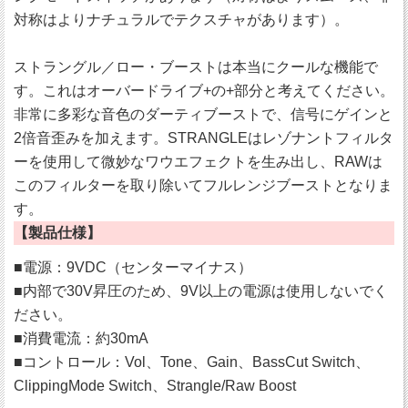
対称はよりナチュラルでテクスチャがあります）。
ストラングル／ロー・ブーストは本当にクールな機能で
す。これはオーバードライブ+の+部分と考えてください。
非常に多彩な音色のダーティブーストで、信号にゲインと
2倍音歪みを加えます。STRANGLEはレゾナントフィルタ
ーを使用して微妙なワウエフェクトを生み出し、RAWは
このフィルターを取り除いてフルレンジブーストとなりま
す。
【製品仕様】
■電源：9VDC（センターマイナス）
■内部で30V昇圧のため、9V以上の電源は使用しないでく
ださい。
■消費電流：約30mA
■コントロール：Vol、Tone、Gain、BassCut Switch、
ClippingMode Switch、Strangle/Raw Boost