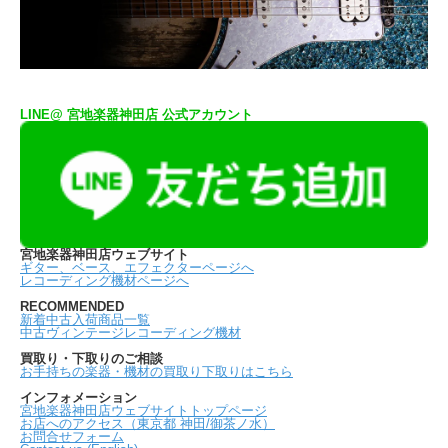
LINE@ 宮地楽器神田店 公式アカウント
宮地楽器神田店ウェブサイト
ギター、ベース、エフェクターページへ
レコーディング機材ページへ
RECOMMENDED
新着中古入荷商品一覧
中古ヴィンテージレコーディング機材
買取り・下取りのご相談
お手持ちの楽器・機材の買取り下取りはこちら
インフォメーション
宮地楽器神田店ウェブサイトトップページ
お店へのアクセス（東京都 神田/御茶ノ水）
お問合せフォーム