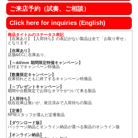
ご来店予約（試奏、ご相談）
Click here for inquiries (English)
商品タイトルのステータス表記
【在庫あり】【入荷待ち】の表記がない製品は全て「お取り寄せ」
となります。
【在庫あり】
店舗&ECに在庫あり。
【～dd/mm 期間限定特価キャンペーン】
日付までキャンペーン特価品
【数量限定キャンペーン】
在庫切れとともに終了するキャンペーン特価品
【～プレゼントキャンペーン】
期間や台数限定でお得なオマケがついて来る製品
【入荷待ち】
現在在庫は無いが、発注済みで入荷待ちの製品
【定番】
RPMスタッフが選んだ定番製品
【ダウンロード版】
パッケージ納品とオンライン納品が選べる製品のオンライン版
【オンライン納品】