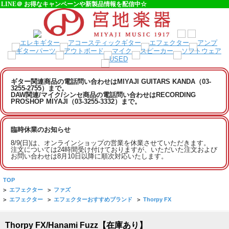
LINE＠ お得なキャンペーンや新製品情報を配信中☆
ギター関連商品の電話問い合わせはMIYAJI GUITARS KANDA（03-
3255-2755）まで。
DAW関連/マイク/シンセ商品の電話問い合わせはRECORDING
PROSHOP MIYAJI（03-3255-3332）まで。
臨時休業のお知らせ
8/9(日)は、オンラインショップの営業を休業させていただきます。
注文については24時間受け付けておりますが、いただいた注文および
お問い合わせは8月10日以降に順次対応いたします。
TOP
>
エフェクター
>
ファズ
>
エフェクター
>
エフェクターおすすめブランド
>
Thorpy FX
Thorpy FX/Hanami Fuzz【在庫あり】