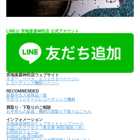
LINE@ 宮地楽器神田店 公式アカウント
宮地楽器神田店ウェブサイト
ギター、ベース、エフェクターページへ
レコーディング機材ページへ
RECOMMENDED
新着中古入荷商品一覧
中古ヴィンテージレコーディング機材
買取り・下取りのご相談
お手持ちの楽器・機材の買取り下取りはこちら
インフォメーション
宮地楽器神田店ウェブサイトトップページ
お店へのアクセス（東京都 神田/御茶ノ水）
お問合せフォーム
Contact us (English)
お得情報満載のメルマガ購読申し込みはこちら