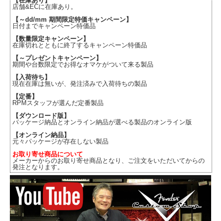
【在庫あり】
店舗&ECに在庫あり。
【～dd/mm 期間限定特価キャンペーン】
日付までキャンペーン特価品
【数量限定キャンペーン】
在庫切れとともに終了するキャンペーン特価品
【～プレゼントキャンペーン】
期間や台数限定でお得なオマケがついて来る製品
【入荷待ち】
現在在庫は無いが、発注済みで入荷待ちの製品
【定番】
RPMスタッフが選んだ定番製品
【ダウンロード版】
パッケージ納品とオンライン納品が選べる製品のオンライン版
【オンライン納品】
元々パッケージが存在しない製品
お取り寄せ商品について
メーカーからのお取り寄せ商品となり、ご注文をいただいてからの
発注となります。