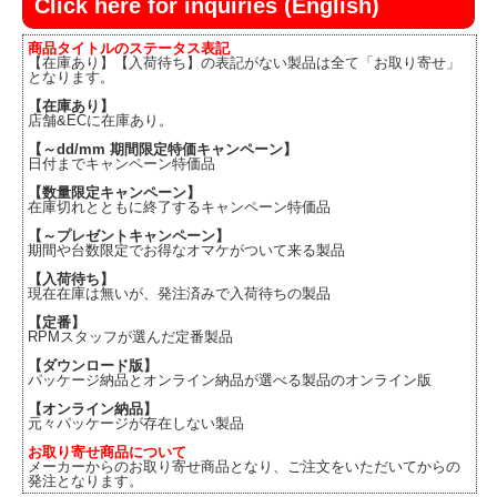
Click here for inquiries (English)
商品タイトルのステータス表記
【在庫あり】【入荷待ち】の表記がない製品は全て「お取り寄せ」
となります。
【在庫あり】
店舗&ECに在庫あり。
【～dd/mm 期間限定特価キャンペーン】
日付までキャンペーン特価品
【数量限定キャンペーン】
在庫切れとともに終了するキャンペーン特価品
【～プレゼントキャンペーン】
期間や台数限定でお得なオマケがついて来る製品
【入荷待ち】
現在在庫は無いが、発注済みで入荷待ちの製品
【定番】
RPMスタッフが選んだ定番製品
【ダウンロード版】
パッケージ納品とオンライン納品が選べる製品のオンライン版
【オンライン納品】
元々パッケージが存在しない製品
お取り寄せ商品について
メーカーからのお取り寄せ商品となり、ご注文をいただいてからの
発注となります。