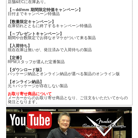
店舗&ECに在庫あり。
【～dd/mm 期間限定特価キャンペーン】
日付までキャンペーン特価品
【数量限定キャンペーン】
在庫切れとともに終了するキャンペーン特価品
【～プレゼントキャンペーン】
期間や台数限定でお得なオマケがついて来る製品
【入荷待ち】
現在在庫は無いが、発注済みで入荷待ちの製品
【定番】
RPMスタッフが選んだ定番製品
【ダウンロード版】
パッケージ納品とオンライン納品が選べる製品のオンライン版
【オンライン納品】
元々パッケージが存在しない製品
お取り寄せ商品について
メーカーからのお取り寄せ商品となり、ご注文をいただいてからの
発注となります。