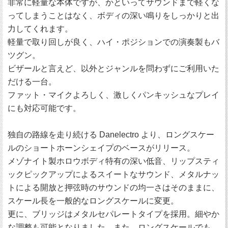
非常に軽量な本体ですが、かといってサウンドまで軽くな
ってしまうことはなく、ボディの深い鳴りをしっかりと出
力してくれます。
軽量で取り回しが良く、ハイ・ポジションでの演奏製もバ
ツグン。
ビザールと言えど、以外とジャンルを問わずにご利用いた
だける一台。
ファット・マイクよろしく、激しくパンキッシュなプレイ
にも対応可能です。
独自の路線を走り続ける Danelectro より、ロングスケー
ルのショートホーンシェイプのベースがリリース。
メゾナイト製ホロウボディ特有の深い低音、リップスティ
ックピックアップによるスイートなサウンド、メタルナッ
トによる開放と押弦時のサウンドの均一さはそのままに、
スケール長を一般的なロングスケールに変更。
更に、ブリッジはメタルセパレートタイプを採用。細やか
な調整も可能となりました。また、ロングスケールでも、