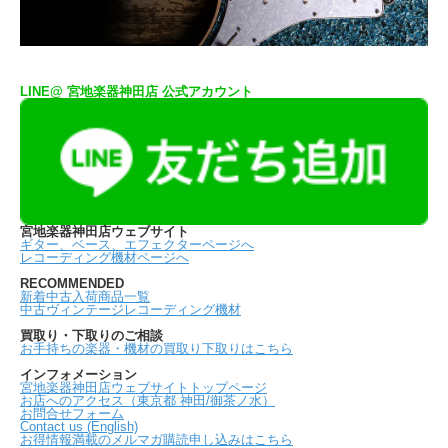
LINE@ 宮地楽器神田店 公式アカウント
宮地楽器神田店ウェブサイト
ギター、ベース、エフェクターページへ
レコーディング機材ページへ
RECOMMENDED
新着中古入荷商品一覧
中古ヴィンテージレコーディング機材
買取り・下取りのご相談
お手持ちの楽器・機材の買取り下取りはこちら
インフォメーション
宮地楽器神田店ウェブサイトトップページ
お店へのアクセス（東京都 神田/御茶ノ水）
お問合せフォーム
Contact us (English)
お得情報満載のメルマガ購読申し込みはこちら