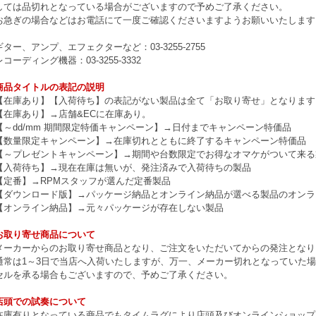
しては品切れとなっている場合がございますので予めご了承ください。
お急ぎの場合などはお電話にて一度ご確認くださいますようお願いいたします
ギター、アンプ、エフェクターなど：03-3255-2755
レコーディング機器：03-3255-3332
商品タイトルの表記の説明
【在庫あり】【入荷待ち】の表記がない製品は全て「お取り寄せ」となります
【在庫あり】→店舗&ECに在庫あり。
【～dd/mm 期間限定特価キャンペーン】→日付までキャンペーン特価品
【数量限定キャンペーン】→在庫切れとともに終了するキャンペーン特価品
【～プレゼントキャンペーン】→期間や台数限定でお得なオマケがついて来る
【入荷待ち】→現在在庫は無いが、発注済みで入荷待ちの製品
【定番】→RPMスタッフが選んだ定番製品
【ダウンロード版】→パッケージ納品とオンライン納品が選べる製品のオンラ
【オンライン納品】→元々パッケージが存在しない製品
お取り寄せ商品について
メーカーからのお取り寄せ商品となり、ご注文をいただいてからの発注となり
通常は1～3日で当店へ入荷いたしますが、万一、メーカー切れとなっていた
セルを承る場合もございますので、予めご了承ください。
店頭での試奏について
在庫有りとなっている商品でもタイムラグにより店頭及びオンラインショップ