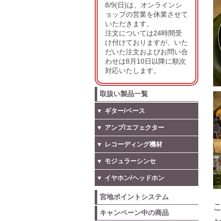
8/9(日)は、オンラインシ
ョップの営業を休業させて
いただきます。
注文については24時間受
け付けておりますが、いた
だいた注文およびお問い合
わせは8月10日以降に順次
対応いたします。
取扱い製品一覧
▼ ギター/ベース
▼ アンプ/エフェクター
▼ レコーディング機材
▼ モジュラーシンセ
▼ イヤホン/ヘッドホン
宮地ポイントシステム
こ
キャンペーン中の商品