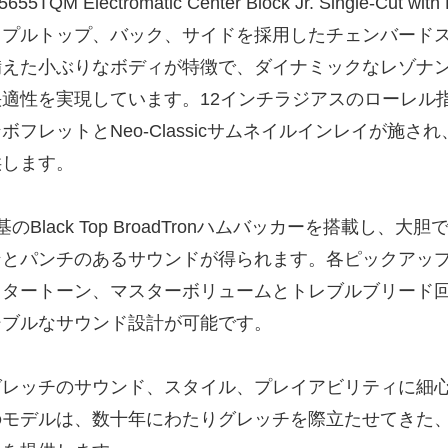
5655TQM Electromatic Center Block Jr. Single-
イプルトップ、バック、サイドを採用したチェンバード
備えた小ぶりなボディが特徴で、ダイナミックなレゾナ
快適性を実現しています。12インチラジアスのローレル
ボフレットとNeo-Classicサムネイルインレイが施
供します。
基のBlack Top BroadTronハムバッカーを搭載し
ンとパンチのあるサウンドが得られます。各ピックアッ
スタートーン、マスターボリュームとトレブルブリード
シブルなサウンド設計が可能です。
グレッチのサウンド、スタイル、プレイアビリティに細
のモデルは、数十年にわたりグレッチを際立たせてきた