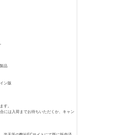
。
製品
イン版
ます。
場合には入荷までお待ちいただくか、キャン
、楽天等の弊社ECサイトにて既に販売済