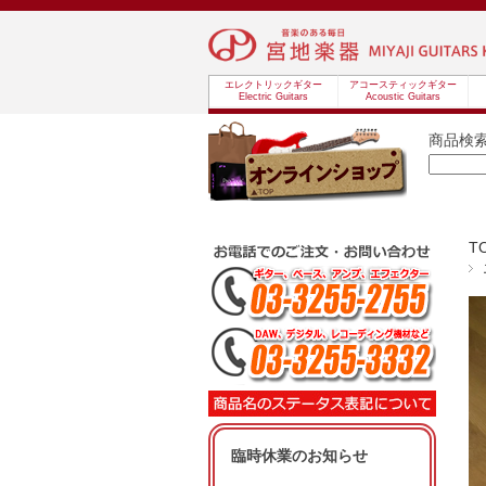
エレクトリックギター
アコースティックギター
Electric Guitars
Acoustic Guitars
商品検
T
臨時休業のお知らせ