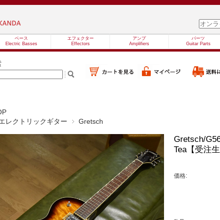
ベース
エフェクター
アンプ
パーツ
Electric Basses
Effectors
Amplifiers
Guitar Parts
索
OP
エレクトリックギター
Gretsch
Gretsch/G5
Tea【受注
価格: