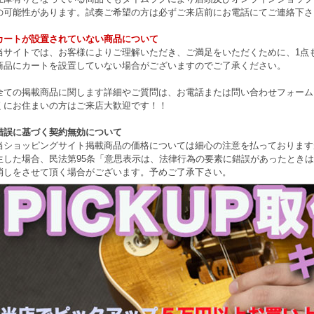
の可能性があります。試奏ご希望の方は必ずご来店前にお電話にてご連絡下さ
カートが設置されていない商品について
当サイトでは、お客様によりご理解いただき、ご満足をいただくために、1点もの
商品にカートを設置していない場合がございますのでご了承ください。
全ての掲載商品に関します詳細やご質問は、お電話または問い合わせフォーム
くにお住まいの方はご来店大歓迎です！！
錯誤に基づく契約無効について
当ショッピングサイト掲載商品の価格については細心の注意を払っております
生した場合、民法第95条「意思表示は、法律行為の要素に錯誤があったとき
消しをさせて頂く場合がございます。予めご了承下さい。