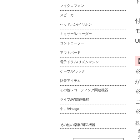
マイクロフォン
スピーカー
ヘッドホン/イヤホン
モ
ミキサー/レコーダー
U
コントローラー
アウトボード
電子ドラム/リズムマシン
ケーブル/ラック
防音アイテム
その他レコーディング関連機器
ライブ/PA関連機材
中古/Vintage
お
その他の楽器/周辺機器