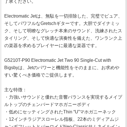
了承ください。
Electromatic Jetは、無駄を一切排除した、完璧でピュア、
そしてパワフルなGretschギターです。大胆でダイナミッ
ク、そして明瞭なグレッチ本来のサウンド、洗練されたス
タイリング、そして快適な演奏性を備えた、ワンランク上
の楽器を求めるプレイヤーに最適な楽器です。
G5210T-P90 Electromatic Jet Two 90 Single-Cut with
Bigsbyは、Jetのパワーと機能性をそのままに、お求めや
すい驚くべき価格でご提供します。
主な特徴：
・力強いサウンドと優れた音響バランスを実現するメイプ
ルトップのチェンバードマホガニーボディ
・低めにセッティングされたThin “U”マホガニーネック
・12インチラジアスローレル指板、22本のミディアムジ
ャンボフレットとパーロイドNeo-Classicサムネイルイン