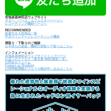
宮地楽器神田店ウェブサイト
ギター、ベース、エフェクターページへ
レコーディング機材ページへ
RECOMMENDED
新着中古入荷商品一覧
中古ヴィンテージレコーディング機材
買取り・下取りのご相談
お手持ちの楽器・機材の買取り下取りはこちら
インフォメーション
宮地楽器神田店ウェブサイトトップページ
お店へのアクセス（東京都 神田/御茶ノ水）
お問合せフォーム
Contact us (English)
お得情報満載のメルマガ購読申し込みはこちら