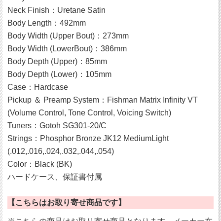
Neck Finish：Uretane Satin
Body Length：492mm
Body Width (Upper Bout)：273mm
Body Width (LowerBout)：386mm
Body Depth (Upper)：85mm
Body Depth (Lower)：105mm
Case：Hardcase
Pickup ＆ Preamp System：Fishman Matrix Infinity VT
(Volume Control, Tone Control, Voicing Switch)
Tuners：Gotoh SG301-20/C
Strings：Phosphor Bronze JK12 MediumLight
(.012,.016,.024,.032,.044,.054)
Color：Black (BK)
ハードケース、保証書付属
【こちらはお取り寄せ商品です】