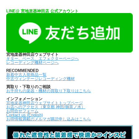
LINE@ 宮地楽器神田店 公式アカウント
宮地楽器神田店ウェブサイト
ギター、ベース、エフェクターページへ
レコーディング機材ページへ
RECOMMENDED
新着中古入荷商品一覧
中古ヴィンテージレコーディング機材
買取り・下取りのご相談
お手持ちの楽器・機材の買取り下取りはこちら
インフォメーション
宮地楽器神田店ウェブサイトトップページ
お店へのアクセス（東京都 神田/御茶ノ水）
お問合せフォーム
Contact us (English)
お得情報満載のメルマガ購読申し込みはこちら