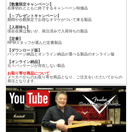
【数量限定キャンペーン】
在庫切れとともに終了するキャンペーン特価品
【～プレゼントキャンペーン】
期間や台数限定でお得なオマケがついて来る製品
【入荷待ち】
現在在庫は無いが、発注済みで入荷待ちの製品
【定番】
RPMスタッフが選んだ定番製品
【ダウンロード版】
パッケージ納品とオンライン納品が選べる製品のオンライン版
【オンライン納品】
元々パッケージが存在しない製品
お取り寄せ商品について
メーカーからのお取り寄せ商品となり、ご注文をいただいてからの
発注となります。