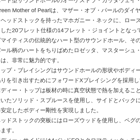
ート型サウンドホールのオーケストラ・カッタウェイ・モデルの
reen Mother of Pearlは、マザー・オブ・パー
なヘッドストックを持ったマホガニー・ネックに、ロー
用した20フレット仕様の14フレット・ジョイントとなっ
ゼマイティスの伝統的なハート型のサウンドホール、そ
パール柄のハートをちりばめたロゼッタ、マスターシュ
ンは、非常に魅力的です。
トップ・ブレイシングはサウンドホールの形状やボディ
鳴りを引き出すためにフォワードXブレイシングを採用し
ボディー・トップは板材の時に真空状態で熱を加えるこ
除いたソリッド・スプルースを使用し、サイドとバック
い安定したボディー剛性を実現しました。
ヘッドストックの突板にはローズウッドを使用し、ペグ
います。