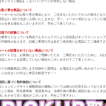
【オンライン納品】→元々パッケージが存在しない製品
お取り寄せ商品について
メーカーからのお取り寄せ商品となり、ご注文をいただいてからの発注となり
通常は1～3日で当店へ入荷いたしますが、万一、メーカー切れとなっていた
セルを承る場合もございますので、予めご了承ください。
店頭での試奏について
在庫有りとなっている商品でもタイムラグにより店頭及びオンラインショップ
の可能性があります。試奏ご希望の方は必ずご来店前にお電話にてご連絡下さ
カートが設置されていない商品について
当サイトでは、お客様によりご理解いただき、ご満足をいただくために、1点もの
商品にカートを設置していない場合がございますのでご了承ください。
全ての掲載商品に関します詳細やご質問は、お電話または問い合わせフォーム
くにお住まいの方はご来店大歓迎です！！
錯誤に基づく契約無効について
当ショッピングサイト掲載商品の価格については細心の注意を払っております
生した場合、民法第95条「意思表示は、法律行為の要素に錯誤があったとき
消しをさせて頂く場合がございます。予めご了承下さい。