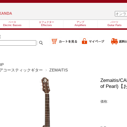
ベース
エフェクター
アンプ
パーツ
Electric Basses
Effectors
Amplifiers
Guitar Parts
索
OP
アコースティックギター
ZEMAITIS
Zemaitis/CA
of Pear
価格: