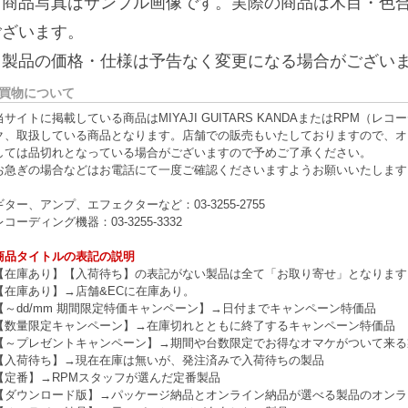
※商品写真はサンプル画像です。実際の商品は木目・色
ございます。
※製品の価格・仕様は予告なく変更になる場合がござい
買物について
当サイトに掲載している商品はMIYAJI GUITARS KANDAまたはRPM
ク、取扱している商品となります。店舗での販売もいたしておりますので、オ
しては品切れとなっている場合がございますので予めご了承ください。
お急ぎの場合などはお電話にて一度ご確認くださいますようお願いいたします
ギター、アンプ、エフェクターなど：03-3255-2755
レコーディング機器：03-3255-3332
商品タイトルの表記の説明
【在庫あり】【入荷待ち】の表記がない製品は全て「お取り寄せ」となります
【在庫あり】→店舗&ECに在庫あり。
【～dd/mm 期間限定特価キャンペーン】→日付までキャンペーン特価品
【数量限定キャンペーン】→在庫切れとともに終了するキャンペーン特価品
【～プレゼントキャンペーン】→期間や台数限定でお得なオマケがついて来る
【入荷待ち】→現在在庫は無いが、発注済みで入荷待ちの製品
【定番】→RPMスタッフが選んだ定番製品
【ダウンロード版】→パッケージ納品とオンライン納品が選べる製品のオンラ