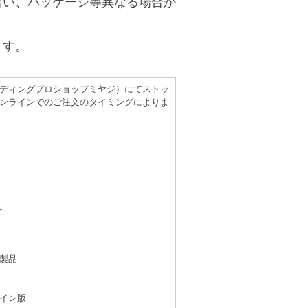
合い、パッケージ等異なる場合が
ます。
（レコーディングプロショップミヤジ）にてストッ
ンラインでのご注文のタイミングによりま
。
製品
イン版