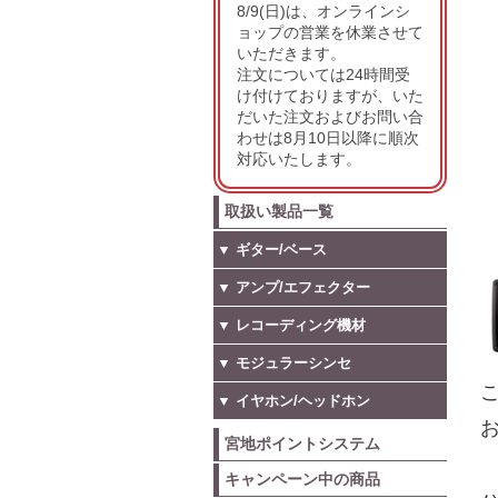
8/9(日)は、オンラインシ
ョップの営業を休業させて
いただきます。
注文については24時間受
け付けておりますが、いた
だいた注文およびお問い合
わせは8月10日以降に順次
対応いたします。
取扱い製品一覧
▼ ギター/ベース
▼ アンプ/エフェクター
▼ レコーディング機材
▼ モジュラーシンセ
こ
▼ イヤホン/ヘッドホン
お
宮地ポイントシステム
キャンペーン中の商品