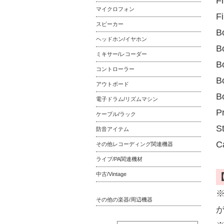
F
マイクロフォン
F
スピーカー
B
ヘッドホン/イヤホン
B
ミキサー/レコーダー
B
コントローラー
B
アウトボード
B
電子ドラム/リズムマシン
P
ケーブル/ラック
St
防音アイテム
C
その他レコーディング関連機器
ライブ/PA関連機材
中古/Vintage
その他の楽器/周辺機器