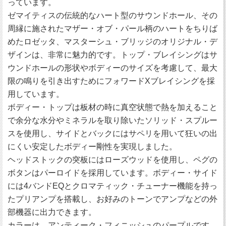
っています。
ゼマイティスの伝統的なハート型のサウンドホール、その
周縁に施されたマザー・オブ・パール柄のハートをちりば
めたロゼッタ、マスターシュ・ブリッジのオリジナル・デ
ザインは、非常に魅力的です。トップ・ブレイシングはサ
ウンドホールの形状やボディーのサイズを考慮して、最大
限の鳴りを引き出すためにフォワードXブレイシングを採
用しています。
ボディー・トップは板材の時に真空状態で熱を加えること
で余分な水分やミネラルを取り除いたソリッド・スプルー
スを使用し、サイドとバックにはサペリを用いて狂いの出
にくい安定したボディー剛性を実現しました。
ヘッドストックの突板にはローズウッドを使用し、ペグの
ボタンはパーロイドを採用しています。ボディー・サイド
には4バンドEQとクロマティック・チューナー機能を持っ
たプリアンプを搭載し、お好みのトーンでアンプなどの外
部機器に出力できます。
カラーは、アンティーク・フィニッシュのパープルです。