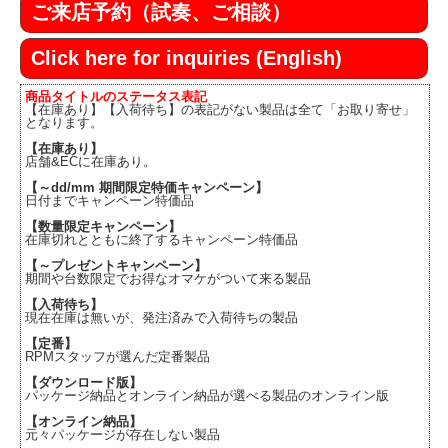
ご来店予約（試奏、ご相談）
Click here for inquiries (English)
商品タイトルのステータス表記
【在庫あり】【入荷待ち】の表記がない製品は全て「お取り寄せ」
となります。
【在庫あり】
店舗&ECに在庫あり。
【～dd/mm 期間限定特価キャンペーン】
日付までキャンペーン特価品
【数量限定キャンペーン】
在庫切れとともに終了するキャンペーン特価品
【～プレゼントキャンペーン】
期間や台数限定でお得なオマケがついて来る製品
【入荷待ち】
現在在庫は無いが、発注済みで入荷待ちの製品
【定番】
RPMスタッフが選んだ定番製品
【ダウンロード版】
パッケージ納品とオンライン納品が選べる製品のオンライン版
【オンライン納品】
元々パッケージが存在しない製品