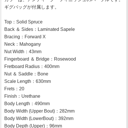
ギグバッグが付属します。
Top：Solid Spruce
Back ＆ Sides：Laminated Sapele
Bracing：Forward X
Neck：Mahogany
Nut Width：43mm
Fingerboard ＆ Bridge：Rosewood
Fretboard Radius：400mm
Nut ＆ Saddle：Bone
Scale Length：630mm
Frets：20
Finish：Urethane
Body Length：490mm
Body Width (Upper Bout)：282mm
Body Width (LowerBout)：392mm
Body Depth (Upper)：96mm