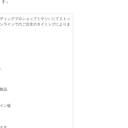
ます。
（レコーディングプロショップミヤジ）にてストッ
ンラインでのご注文のタイミングによりま
。
製品
イン版
ます。