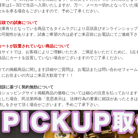
通常は1～3日で当店へ入荷いたしますが、万一、メーカー切れとなっていた
セルを承る場合もございますので、予めご了承ください。
店頭での試奏について
在庫有りとなっている商品でもタイムラグにより店頭及びオンラインショップ
の可能性があります。試奏ご希望の方は必ずご来店前にお電話にてご連絡下さ
カートが設置されていない商品について
当サイトでは、お客様によりご理解いただき、ご満足をいただくために、1点もの
商品にカートを設置していない場合がございますのでご了承ください。
全ての掲載商品に関します詳細やご質問は、お電話または問い合わせフォーム
くにお住まいの方はご来店大歓迎です！！
錯誤に基づく契約無効について
当ショッピングサイト掲載商品の価格については細心の注意を払っております
生した場合、民法第95条「意思表示は、法律行為の要素に錯誤があったとき
消しをさせて頂く場合がございます。予めご了承下さい。