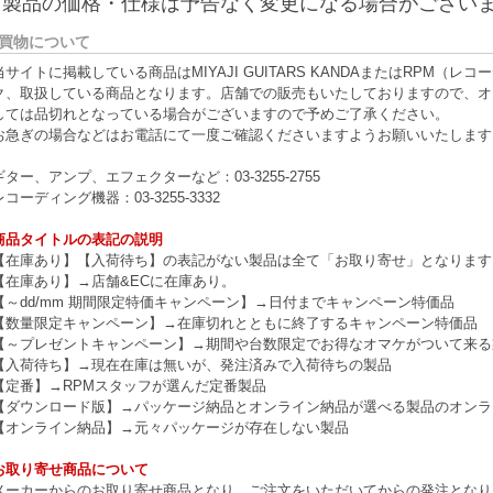
※製品の価格・仕様は予告なく変更になる場合がござい
買物について
当サイトに掲載している商品はMIYAJI GUITARS KANDAまたはRPM
ク、取扱している商品となります。店舗での販売もいたしておりますので、オ
しては品切れとなっている場合がございますので予めご了承ください。
お急ぎの場合などはお電話にて一度ご確認くださいますようお願いいたします
ギター、アンプ、エフェクターなど：03-3255-2755
レコーディング機器：03-3255-3332
商品タイトルの表記の説明
【在庫あり】【入荷待ち】の表記がない製品は全て「お取り寄せ」となります
【在庫あり】→店舗&ECに在庫あり。
【～dd/mm 期間限定特価キャンペーン】→日付までキャンペーン特価品
【数量限定キャンペーン】→在庫切れとともに終了するキャンペーン特価品
【～プレゼントキャンペーン】→期間や台数限定でお得なオマケがついて来る
【入荷待ち】→現在在庫は無いが、発注済みで入荷待ちの製品
【定番】→RPMスタッフが選んだ定番製品
【ダウンロード版】→パッケージ納品とオンライン納品が選べる製品のオンラ
【オンライン納品】→元々パッケージが存在しない製品
お取り寄せ商品について
メーカーからのお取り寄せ商品となり、ご注文をいただいてからの発注となり