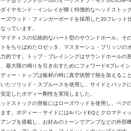
ハート型サウンドホールのオーケストラ・モデルのCAF-
のダイヤモンド・インレイが輝く特徴的なヘッドストッ
ローズウッド・フィンガーボードを採用した20フレット
となっています。
ゼマイティスの伝統的なハート型のサウンドホール、そ
ートをちりばめたロゼッタ、マスターシュ・ブリッジの
魅力的です。トップ・ブレイシングはサウンドホールの
て、最大限の鳴りを引き出すためにフォワードXブレイシ
ボディー・トップは板材の時に真空状態で熱を加えるこ
除いたソリッド・スプルースを使用し、サイドとバック
い安定したボディー剛性を実現しました。
ヘッドストックの突板にはローズウッドを使用し、ペグ
います。ボディー・サイドには4バンドEQとクロマティ
リアンプを搭載し、お好みのトーンでアンプなどの外部