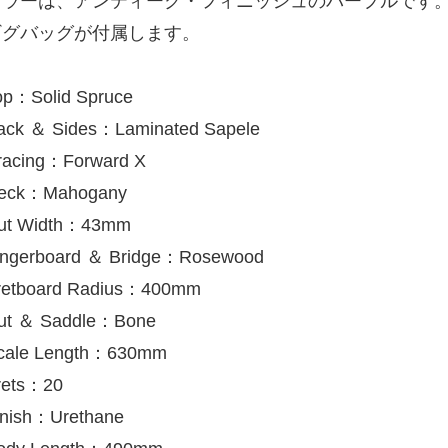
カラーは、アンティーク・フィニッシュのパープルです
ギグバッグが付属します。
op：Solid Spruce
ack ＆ Sides：Laminated Sapele
racing：Forward X
eck：Mahogany
ut Width：43mm
ingerboard ＆ Bridge：Rosewood
retboard Radius：400mm
ut ＆ Saddle：Bone
cale Length：630mm
rets：20
inish：Urethane