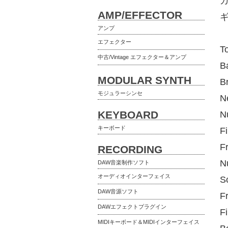
AMP/EFFECTOR
アンプ
エフェクター
T
中古/Vintage エフェクター＆アンプ
B
MODULAR SYNTH
B
モジュラーシンセ
N
KEYBOARD
N
キーボード
F
F
RECORDING
N
DAW音楽制作ソフト
オーディオインターフェイス
S
DAW音源ソフト
F
DAWエフェクトプラグイン
F
MIDIキーボード＆MIDIインターフェイス