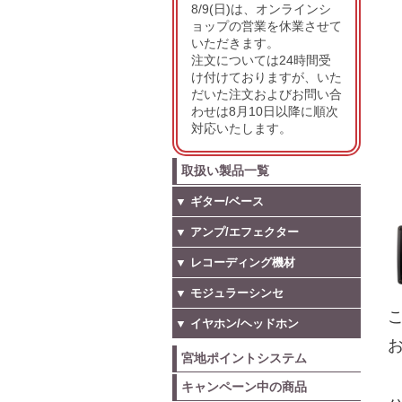
8/9(日)は、オンラインシ
ョップの営業を休業させて
いただきます。
注文については24時間受
け付けておりますが、いた
だいた注文およびお問い合
わせは8月10日以降に順次
対応いたします。
取扱い製品一覧
▼ ギター/ベース
▼ アンプ/エフェクター
▼ レコーディング機材
▼ モジュラーシンセ
こ
▼ イヤホン/ヘッドホン
お
宮地ポイントシステム
キャンペーン中の商品