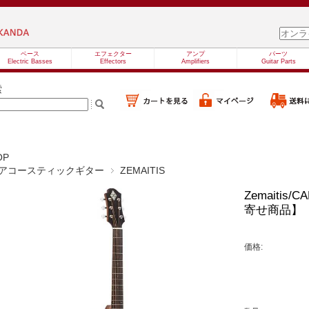
ベース
エフェクター
アンプ
パーツ
Electric Basses
Effectors
Amplifiers
Guitar Parts
索
OP
アコースティックギター
ZEMAITIS
Zemaitis/C
寄せ商品】
価格: