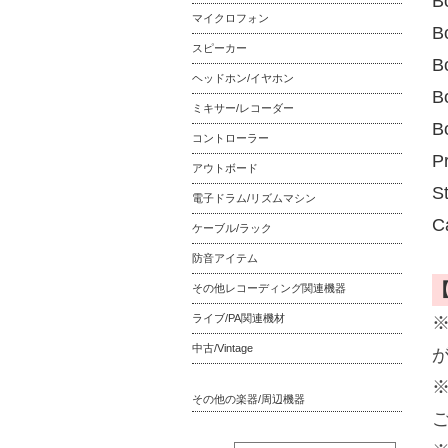
B
マイクロフォン
B
スピーカー
B
ヘッドホン/イヤホン
B
ミキサー/レコーダー
B
コントローラー
P
アウトボード
St
電子ドラム/リズムマシン
C
ケーブル/ラック
防音アイテム
その他レコーディング関連機器
ライブ/PA関連機材
中古/Vintage
その他の楽器/周辺機器