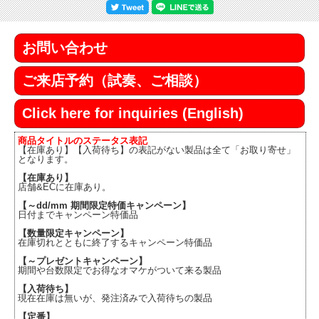
お問い合わせ
ご来店予約（試奏、ご相談）
Click here for inquiries (English)
商品タイトルのステータス表記
【在庫あり】【入荷待ち】の表記がない製品は全て「お取り寄せ」
となります。
【在庫あり】
店舗&ECに在庫あり。
【～dd/mm 期間限定特価キャンペーン】
日付までキャンペーン特価品
【数量限定キャンペーン】
在庫切れとともに終了するキャンペーン特価品
【～プレゼントキャンペーン】
期間や台数限定でお得なオマケがついて来る製品
【入荷待ち】
現在在庫は無いが、発注済みで入荷待ちの製品
【定番】