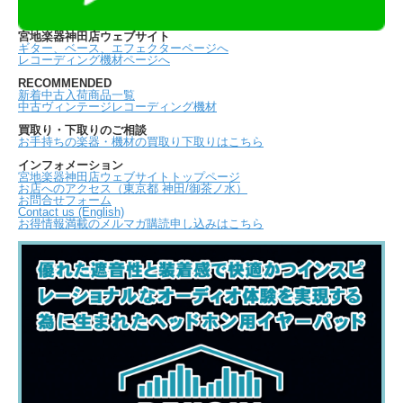
宮地楽器神田店ウェブサイト
ギター、ベース、エフェクターページへ
レコーディング機材ページへ
RECOMMENDED
新着中古入荷商品一覧
中古ヴィンテージレコーディング機材
買取り・下取りのご相談
お手持ちの楽器・機材の買取り下取りはこちら
インフォメーション
宮地楽器神田店ウェブサイトトップページ
お店へのアクセス（東京都 神田/御茶ノ水）
お問合せフォーム
Contact us (English)
お得情報満載のメルマガ購読申し込みはこちら