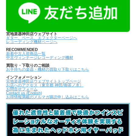
宮地楽器神田店ウェブサイト
ギター、ベース、エフェクターページへ
レコーディング機材ページへ
RECOMMENDED
新着中古入荷商品一覧
中古ヴィンテージレコーディング機材
買取り・下取りのご相談
お手持ちの楽器・機材の買取り下取りはこちら
インフォメーション
宮地楽器神田店ウェブサイトトップページ
お店へのアクセス（東京都 神田/御茶ノ水）
お問合せフォーム
Contact us (English)
お得情報満載のメルマガ購読申し込みはこちら