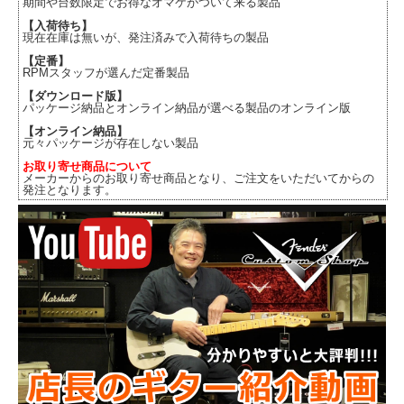
期間や台数限定でお得なオマケがついて来る製品
【入荷待ち】
現在在庫は無いが、発注済みで入荷待ちの製品
【定番】
RPMスタッフが選んだ定番製品
【ダウンロード版】
パッケージ納品とオンライン納品が選べる製品のオンライン版
【オンライン納品】
元々パッケージが存在しない製品
お取り寄せ商品について
メーカーからのお取り寄せ商品となり、ご注文をいただいてからの
発注となります。