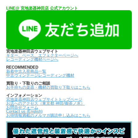
LINE@ 宮地楽器神田店 公式アカウント
宮地楽器神田店ウェブサイト
ギター、ベース、エフェクターページへ
レコーディング機材ページへ
RECOMMENDED
新着中古入荷商品一覧
中古ヴィンテージレコーディング機材
買取り・下取りのご相談
お手持ちの楽器・機材の買取り下取りはこちら
インフォメーション
宮地楽器神田店ウェブサイトトップページ
お店へのアクセス（東京都 神田/御茶ノ水）
お問合せフォーム
Contact us (English)
お得情報満載のメルマガ購読申し込みはこちら