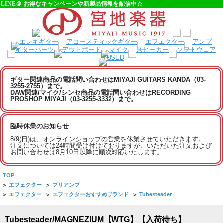
LINE＠ お得なキャンペーンや新製品情報を配信中☆
ギター関連商品の電話問い合わせはMIYAJI GUITARS KANDA（03-
3255-2755）まで。
DAW関連/マイク/シンセ商品の電話問い合わせはRECORDING
PROSHOP MIYAJI（03-3255-3332）まで。
臨時休業のお知らせ
8/9(日)は、オンラインショップの営業を休業させていただきます。
注文については24時間受け付けておりますが、いただいた注文および
お問い合わせは8月10日以降に順次対応いたします。
TOP
>
エフェクター
>
プリアンプ
>
エフェクター
>
エフェクターおすすめブランド
>
Tubesteader
Tubesteader/MAGNEZIUM【WTG】【入荷待ち】