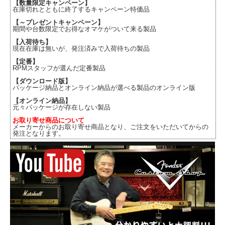
【数量限定キャンペーン】
在庫切れとともに終了するキャンペーン特価品
【～プレゼントキャンペーン】
期間や台数限定でお得なオマケがついて来る製品
【入荷待ち】
現在在庫は無いが、発注済みで入荷待ちの製品
【定番】
RPMスタッフが選んだ定番製品
【ダウンロード版】
パッケージ納品とオンライン納品が選べる製品のオンライン版
【オンライン納品】
元々パッケージが存在しない製品
お取り寄せ商品について
メーカーからのお取り寄せ商品となり、ご注文をいただいてからの
発注となります。